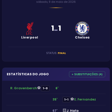
sábado, 9 de maio de 2026
1
1
-
Liverpool
Chelsea
STATUS
:
FINAL
ESTATÍSTICAS DO JOGO
+ SUBSTITUIÇÕES (4)
⚽
R. Gravenberch
6'
1-0
⚽
E. Fernandez
35'
1-1
🟨
J. Hato
67'