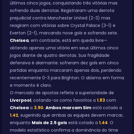
últimos cinco jogos, conquistando três vitórias mas
sofrendo duas derrotas. Registraram uma derrota
prejudicial contra Manchester United (2-3) mas
reagiram com vitórias sobre Crystal Palace (3-1) e
Everton (2-1), marcando nove gols e sofrendo sete.
Chelsea
, em contraste, está em queda livre—
obtendo apenas uma vitória em seus últimos cinco
jogos diante de quatro derrotas. Sua fragilidade
defensiva é alarmante: sofreram dez gols em cinco
partidas enquanto marcaram apenas dois, perdendo
recentemente 0-3 para Brighton. O abismo em forma
e momento é claro.
O mercado de apostas reflete a superioridade de
Liverpool
, cotando-os como favoritos a
1.83
com
Chelsea
a
3.90
.
Ambos marcam Sim
está cotado a
1.42
, sugerindo que ambas as equipes devem marcar,
enquanto
Mais de 2.5 gols
está cotado a
1.44
. O
modelo estatístico confirma a dominância do time