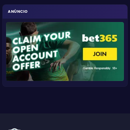
ANÚNCIO