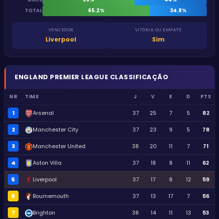
TOTAL
65.2%
34.8%
VENCEDOR
VITÓRIA OU EMPATE
Liverpool
Sim
ENGLAND
PREMIER LEAGUE
CLASSIFICAÇÃO
NR
TIME
J
V
E
D
PTS
1
Arsenal
37
25
7
5
82
2
Manchester City
37
23
9
5
78
3
Manchester United
38
20
11
7
71
4
Aston Villa
37
18
8
11
62
5
Liverpool
37
17
8
12
59
6
Bournemouth
37
13
17
7
56
7
Brighton
38
14
11
13
53