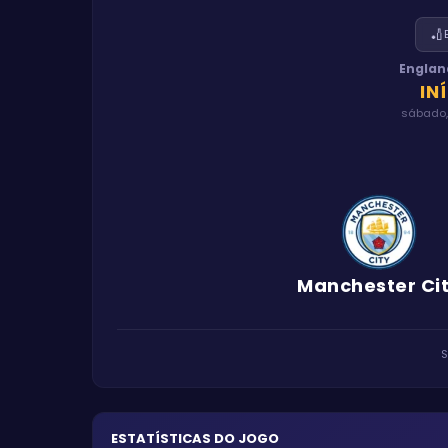
🏏
Englan
IN
sábado,
Manchester Ci
S
ESTATÍSTICAS DO JOGO