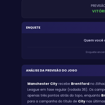
PREVISÃ
VITÓR
ENQUETE
Quem você a
Enquete encer
ANÁLISE DA PREVISÃO DO JOGO
Manchester City
recebe
Brentford
no
Etiha
League em fase regular (rodada 36). Os camp
apenas três pontos atrás do topo, enquanto
B
para a campanha do título de
City
nas última