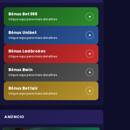
Bônus Bet365
+
Clique aqui para mais detalhes
Bônus Unibet
+
Clique aqui para mais detalhes
Bônus Ladbrokes
+
Clique aqui para mais detalhes
Bônus Bwin
+
Clique aqui para mais detalhes
Bônus Betfair
+
Clique aqui para mais detalhes
ANÚNCIO