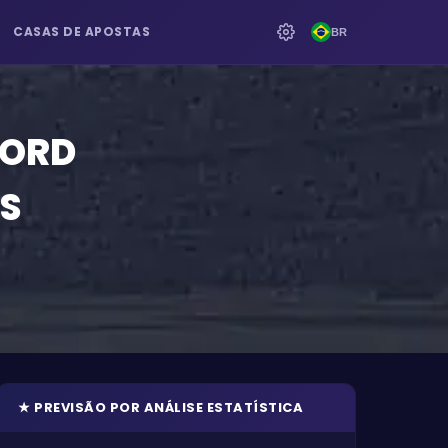
CASAS DE APOSTAS
BR
FORD
DS
★
PREVISÃO POR ANÁLISE ESTATÍSTICA