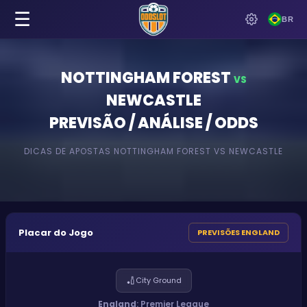
☰
BR
NOTTINGHAM FOREST
VS
NEWCASTLE
PREVISÃO / ANÁLISE / ODDS
DICAS DE APOSTAS
NOTTINGHAM FOREST
VS
NEWCASTLE
Placar do Jogo
PREVISÕES ENGLAND
🏏
City Ground
England
:
Premier League