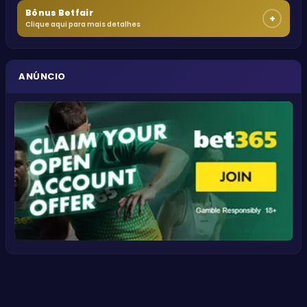
Bônus Betfair
+
Clique aqui para mais detalhes
ANÚNCIO