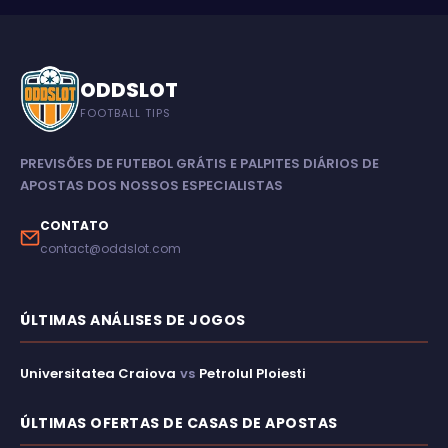
ODDSLOT
FOOTBALL TIPS
PREVISÕES DE FUTEBOL GRÁTIS E PALPITES DIÁRIOS DE
APOSTAS DOS NOSSOS ESPECIALISTAS
CONTATO
contact@oddslot.com
ÚLTIMAS ANÁLISES DE JOGOS
Universitatea Craiova
vs
Petrolul Ploiesti
ÚLTIMAS OFERTAS DE CASAS DE APOSTAS