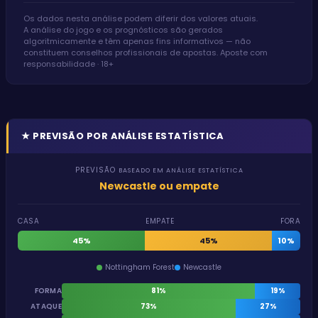
Os dados nesta análise podem diferir dos valores atuais.
A análise do jogo e os prognósticos são gerados
algoritmicamente e têm apenas fins informativos — não
constituem conselhos profissionais de apostas. Aposte com
responsabilidade · 18+
★
PREVISÃO POR ANÁLISE ESTATÍSTICA
PREVISÃO
BASEADO EM ANÁLISE ESTATÍSTICA
Newcastle ou empate
CASA
EMPATE
FORA
45%
45%
10%
Nottingham Forest
Newcastle
FORMA
81%
19%
ATAQUE
73%
27%