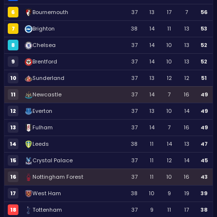
6
Bournemouth
37
13
17
7
56
7
Brighton
38
14
11
13
53
8
Chelsea
37
14
10
13
52
9
Brentford
37
14
10
13
52
10
Sunderland
37
13
12
12
51
11
Newcastle
37
14
7
16
49
12
Everton
37
13
10
14
49
13
Fulham
37
14
7
16
49
14
Leeds
38
11
14
13
47
15
Crystal Palace
37
11
12
14
45
16
Nottingham Forest
37
11
10
16
43
17
West Ham
38
10
9
19
39
18
Tottenham
37
9
11
17
38