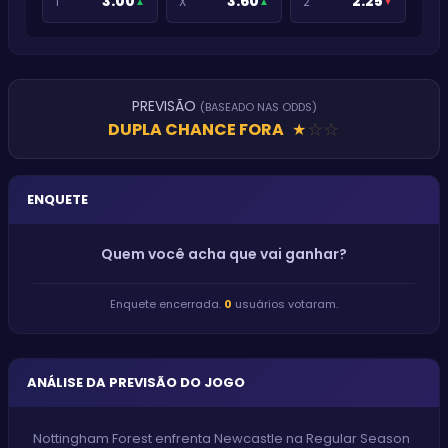
3.00
3.60
2.25
1
X
2
▲
▲
▼
PREVISÃO
(BASEADO NAS ODDS)
DUPLA CHANCE FORA
★
★
★
ENQUETE
Quem você acha que vai ganhar?
Enquete encerrada.
0
usuários votaram.
ANÁLISE DA PREVISÃO DO JOGO
Nottingham Forest
enfrenta
Newcastle
na Regular Season