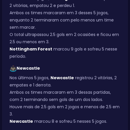
2
vitórias
, empatou
2
e perdeu
1
.
Ambos os times marcaram em
3
desses
5
jogos,
enquanto
2
terminaram com pelo menos um time
sem marcar.
O total ultrapassou 2.5 gols em
2
ocasiões
e ficou em
2.5 ou menos em
3
.
Nottingham Forest
marcou
9
gols e sofreu
5
nesse
período.
Newcastle
Nos últimos
5
jogos,
Newcastle
registrou
2
vitórias
,
2
empates
e
1
derrota
.
Ambos os times marcaram em
3
dessas partidas,
com
2
terminando sem gols de um dos lados.
Houve mais de 2.5 gols em
2
jogos
e menos de 2.5 em
3
.
Newcastle
marcou
8
e sofreu
5
nesses
5
jogos.