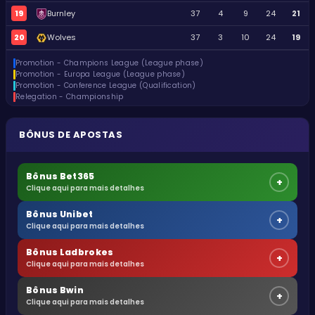
19
Burnley
37
4
9
24
21
20
Wolves
37
3
10
24
19
Promotion - Champions League (League phase)
Promotion - Europa League (League phase)
Promotion - Conference League (Qualification)
Relegation - Championship
BÔNUS DE APOSTAS
Bônus Bet365
+
Clique aqui para mais detalhes
Bônus Unibet
+
Clique aqui para mais detalhes
Bônus Ladbrokes
+
Clique aqui para mais detalhes
Bônus Bwin
+
Clique aqui para mais detalhes