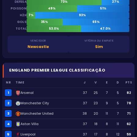
DEFESA
73%
27%
POISSON
49%
51%
H2H
7%
93%
GOLS
35%
65%
TOTAL
53.0%
47.0%
VENCEDOR
VITÓRIA OU EMPATE
Newcastle
Sim
ENGLAND
PREMIER LEAGUE
CLASSIFICAÇÃO
NR
TIME
J
V
E
D
PTS
1
Arsenal
37
25
7
5
82
2
Manchester City
37
23
9
5
78
3
Manchester United
38
20
11
7
71
4
Aston Villa
37
18
8
11
62
5
Liverpool
37
17
8
12
59