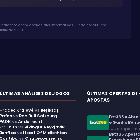
micamente e têm apenas fins informativos — não constituem
ilidade · 18+
ÚLTIMAS ANÁLISES DE JOGOS
ÚLTIMAS OFERTAS DE
APOSTAS
Hradec Králové
vs
Beşiktaş
Pafos
vs
Red Bull Salzburg
Bet365 » Abra
PAOK
vs
Anderlecht
e Ganhe Bônu
FC Thun
vs
Vikingur Reykjavik
T&C se aplicam. 
Benfica
vs
Heart Of Midlothian
Bet365 Apost
Coritiba
vs
Chapecoense-sc
Esportivas » B