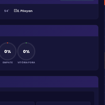
🟨
E. Piloyan
54'
0
%
0
%
EMPATE
VITÓRIA FORA