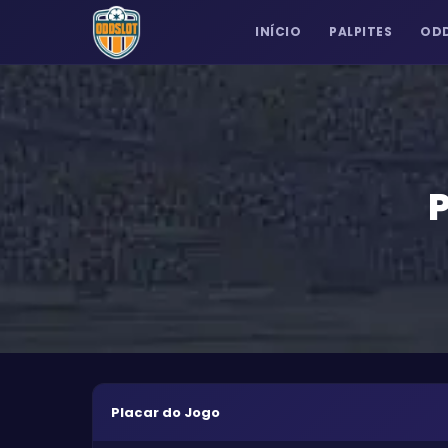
INÍCIO
PALPITES
ODD
P
Placar do Jogo