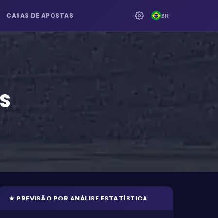
CASAS DE APOSTAS
BR
DS
★
PREVISÃO POR ANÁLISE ESTATÍSTICA