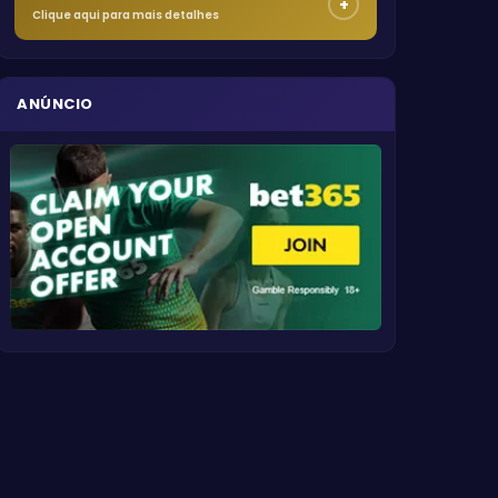
+
Clique aqui para mais detalhes
ANÚNCIO