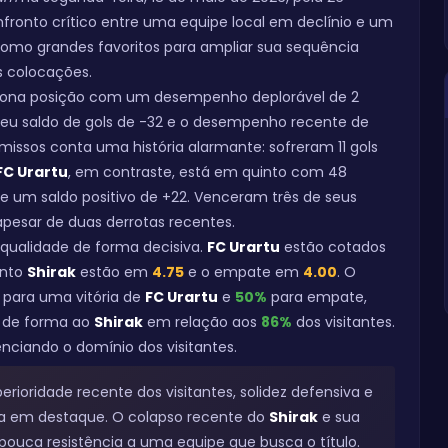
nfronto crítico entre uma equipe local em declínio e um
mo grandes favoritos para ampliar sua sequência
as colocações.
nona posição com um desempenho deplorável de 2
. Seu saldo de gols de -32 e o desempenho recente de
ssos conta uma história alarmante: sofreram 11 gols
FC Urartu
, em contraste, está em quinto com 48
 e um saldo positivo de +22. Venceram três de seus
apesar de duas derrotas recentes.
qualidade de forma decisiva.
FC Urartu
estão cotados
anto
Shirak
estão em
4.75
e o empate em
4.00
. O
 para uma vitória de
FC Urartu
e
50%
para empate,
o de forma ao
Shirak
em relação aos
86%
dos visitantes.
enciando o domínio dos visitantes.
erioridade recente dos visitantes, solidez defensiva e
a em destaque. O colapso recente do
Shirak
e sua
uca resistência a uma equipe que busca o título.