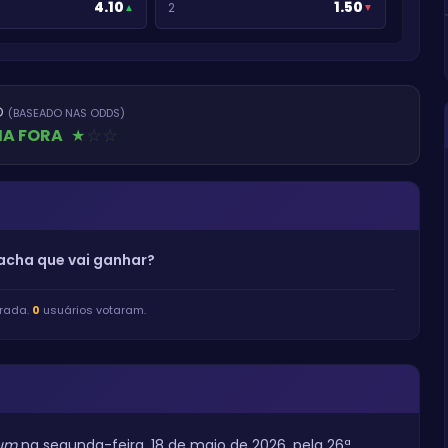
4.10
1.50
2
▲
▼
O
(BASEADO NAS ODDS)
IA FORA
★
★
★
cha que vai ganhar?
rada.
0
usuários votaram.
ium
na segunda-feira, 18 de maio de 2026, pela 26ª