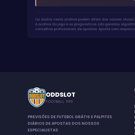
Os dados nesta análise podem diferir dos valores atuais.
A análise do jogo e os prognósticos são gerados algorit
conselhos profissionais de apostas. Aposte com responsab
ODDSLOT
FOOTBALL TIPS
PREVISÕES DE FUTEBOL GRÁTIS E PALPITES
DIÁRIOS DE APOSTAS DOS NOSSOS
ESPECIALISTAS