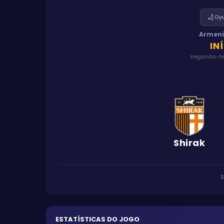
🏏
Gyu
Armen
IN
segunda-fei
Shirak
S
ESTATÍSTICAS DO JOGO