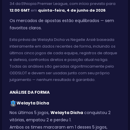
34
da
Ethiopia
Premier League
, com início previsto para
12:00
GMT
em
quinta-feira, 4 de junho de 2026
.
Os mercados de apostas estão equilibrados — sem
favoritos claros.
Esta prévia de
Welayta Dicha
vs
Negelle Arsi
é baseada
inteiramente em dados recentes de forma, incluindo os
últimos cinco jogos de cada equipe, registros de ataque
e defesa, confrontos diretos e posição atual na liga.
Todas as análises são geradas algoritmicamente pelo
ODDSLOT e devem ser usadas junto com seu próprio
julgamento — nenhum resultado é garantido.
ANÁLISE DA FORMA
Welayta Dicha
Nos últimos
5
jogos,
Welayta Dicha
conquistou
2
vitórias
, empatou
2
e perdeu
1
.
Ambos os times marcaram em
1
desses
5
jogos,