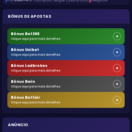
Promotion - CAF Champions League (Qualification)
Relegation
BÔNUS DE APOSTAS
Bônus Bet365
+
Clique aqui para mais detalhes
Bônus Unibet
+
Clique aqui para mais detalhes
Bônus Ladbrokes
+
Clique aqui para mais detalhes
Bônus Bwin
+
Clique aqui para mais detalhes
Bônus Betfair
+
Clique aqui para mais detalhes
ANÚNCIO