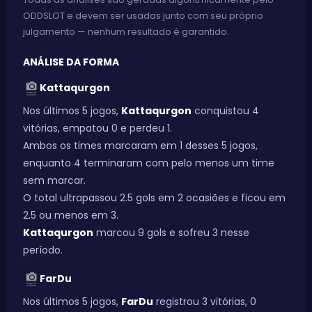
ODDSLOT e devem ser usadas junto com seu próprio
julgamento — nenhum resultado é garantido.
ANÁLISE DA FORMA
Kattaqurgon
Nos últimos
5
jogos,
Kattaqurgon
conquistou
4
vitórias
, empatou
0
e perdeu
1
.
Ambos os times marcaram em
1
desses
5
jogos,
enquanto
4
terminaram com pelo menos um time
sem marcar.
O total ultrapassou 2.5 gols em
2
ocasiões
e ficou em
2.5 ou menos em
3
.
Kattaqurgon
marcou
9
gols e sofreu
3
nesse
período.
FarDu
Nos últimos
5
jogos,
FarDu
registrou
3
vitórias
,
0