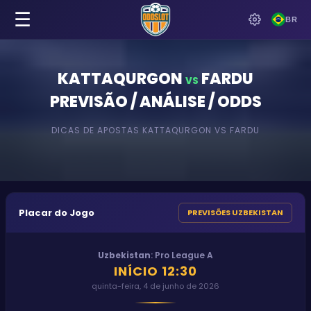
☰
BR
KATTAQURGON
FARDU
VS
PREVISÃO / ANÁLISE / ODDS
DICAS DE APOSTAS
KATTAQURGON
VS
FARDU
Placar do Jogo
PREVISÕES UZBEKISTAN
Uzbekistan
:
Pro League A
INÍCIO
12:30
quinta-feira, 4 de junho de 2026