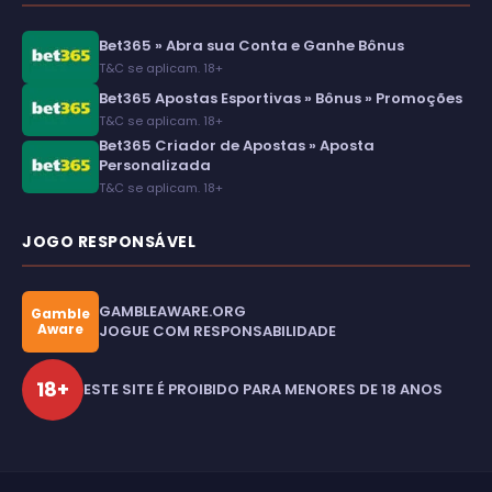
Bet365 » Abra sua Conta e Ganhe Bônus
T&C se aplicam. 18+
Bet365 Apostas Esportivas » Bônus » Promoções
T&C se aplicam. 18+
Bet365 Criador de Apostas » Aposta
Personalizada
T&C se aplicam. 18+
JOGO RESPONSÁVEL
GAMBLEAWARE.ORG
Gamble
Aware
JOGUE COM RESPONSABILIDADE
18+
ESTE SITE É PROIBIDO PARA MENORES DE 18 ANOS