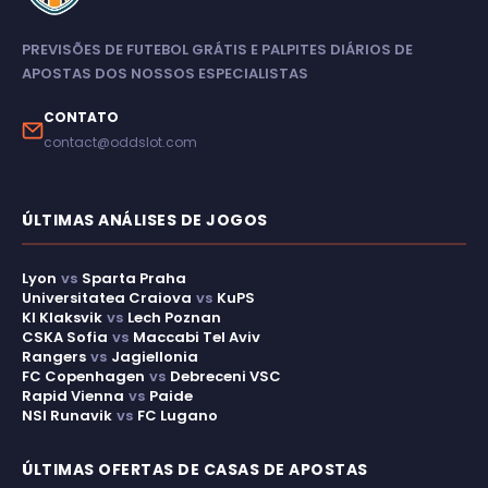
PREVISÕES DE FUTEBOL GRÁTIS E PALPITES DIÁRIOS DE
APOSTAS DOS NOSSOS ESPECIALISTAS
CONTATO
contact@oddslot.com
ÚLTIMAS ANÁLISES DE JOGOS
Lyon
vs
Sparta Praha
Universitatea Craiova
vs
KuPS
KI Klaksvik
vs
Lech Poznan
CSKA Sofia
vs
Maccabi Tel Aviv
Rangers
vs
Jagiellonia
FC Copenhagen
vs
Debreceni VSC
Rapid Vienna
vs
Paide
NSI Runavik
vs
FC Lugano
ÚLTIMAS OFERTAS DE CASAS DE APOSTAS