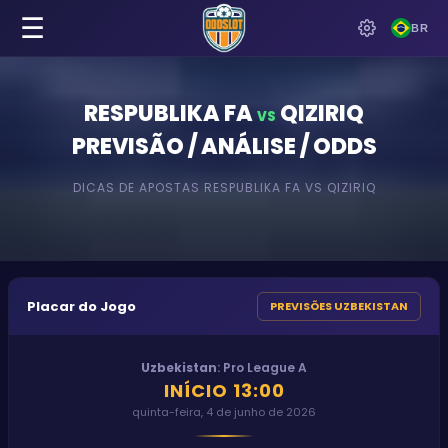
☰
BR
RESPUBLIKA FA
QIZIRIQ
VS
PREVISÃO / ANÁLISE / ODDS
DICAS DE APOSTAS
RESPUBLIKA FA
VS
QIZIRIQ
Placar do Jogo
PREVISÕES UZBEKISTAN
Uzbekistan
:
Pro League A
INÍCIO
13:00
quinta-feira, 4 de junho de 2026