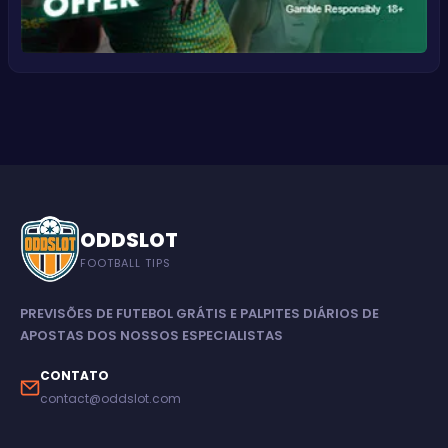
ODDSLOT
FOOTBALL TIPS
PREVISÕES DE FUTEBOL GRÁTIS E PALPITES DIÁRIOS DE
APOSTAS DOS NOSSOS ESPECIALISTAS
CONTATO
contact@oddslot.com