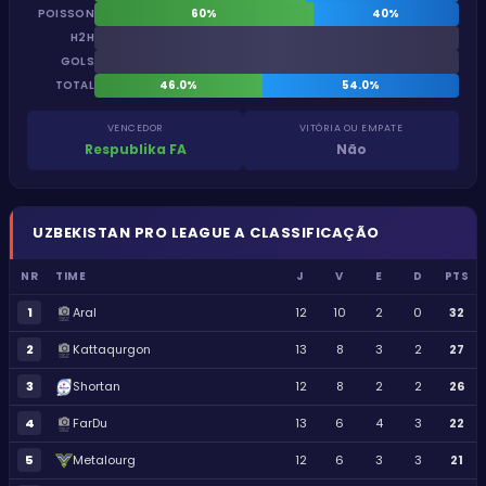
POISSON
60%
40%
H2H
GOLS
TOTAL
46.0%
54.0%
VENCEDOR
VITÓRIA OU EMPATE
Respublika FA
Não
UZBEKISTAN
PRO LEAGUE A
CLASSIFICAÇÃO
NR
TIME
J
V
E
D
PTS
1
Aral
12
10
2
0
32
2
Kattaqurgon
13
8
3
2
27
3
Shortan
12
8
2
2
26
4
FarDu
13
6
4
3
22
5
Metalourg
12
6
3
3
21