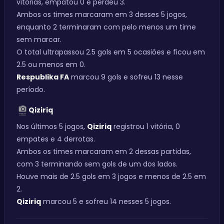
vitórias
, empatou
0
e perdeu
3
.
Ambos os times marcaram em
3
desses
5
jogos,
enquanto
2
terminaram com pelo menos um time
sem marcar.
O total ultrapassou 2.5 gols em
5
ocasiões
e ficou em
2.5 ou menos em
0
.
Respublika FA
marcou
9
gols e sofreu
13
nesse
período.
Qiziriq
Nos últimos
5
jogos,
Qiziriq
registrou
1
vitória
,
0
empates
e
4
derrotas
.
Ambos os times marcaram em
2
dessas partidas,
com
3
terminando sem gols de um dos lados.
Houve mais de 2.5 gols em
3
jogos
e menos de 2.5 em
2
.
Qiziriq
marcou
5
e sofreu
14
nesses
5
jogos.