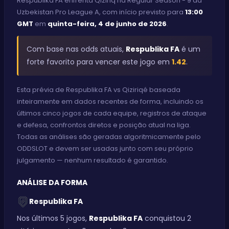
Respublika FA
enfrenta
Qiziriq
na Regular Season - 9
da
Uzbekistan
Pro League A
, com início previsto para
13:00
GMT
em
quinta-feira, 4 de junho de 2026
.
Com base nas odds atuais,
Respublika FA
é um
forte favorito para vencer este jogo em
1.42
.
Esta prévia de
Respublika FA
vs
Qiziriq
é baseada
inteiramente em dados recentes de forma, incluindo os
últimos cinco jogos de cada equipe, registros de ataque
e defesa, confrontos diretos e posição atual na liga.
Todas as análises são geradas algoritmicamente pelo
ODDSLOT e devem ser usadas junto com seu próprio
julgamento — nenhum resultado é garantido.
ANÁLISE DA FORMA
Respublika FA
Nos últimos
5
jogos,
Respublika FA
conquistou
2