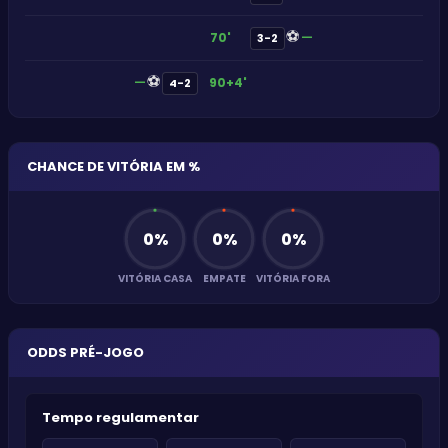
⚽
—
70'
3-2
⚽
—
90+4'
4-2
CHANCE DE VITÓRIA EM %
0
%
0
%
0
%
VITÓRIA CASA
EMPATE
VITÓRIA FORA
ODDS PRÉ-JOGO
Tempo regulamentar