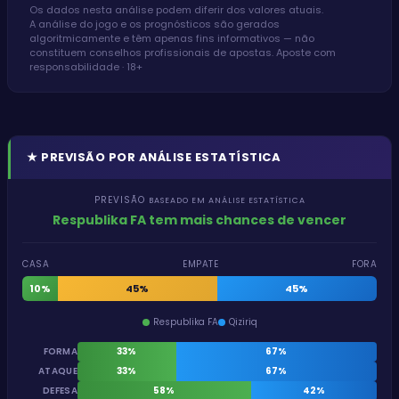
Os dados nesta análise podem diferir dos valores atuais.
A análise do jogo e os prognósticos são gerados
algoritmicamente e têm apenas fins informativos — não
constituem conselhos profissionais de apostas. Aposte com
responsabilidade · 18+
★
PREVISÃO POR ANÁLISE ESTATÍSTICA
PREVISÃO
BASEADO EM ANÁLISE ESTATÍSTICA
Respublika FA tem mais chances de vencer
CASA
EMPATE
FORA
10%
45%
45%
Respublika FA
Qiziriq
FORMA
33%
67%
ATAQUE
33%
67%
DEFESA
58%
42%