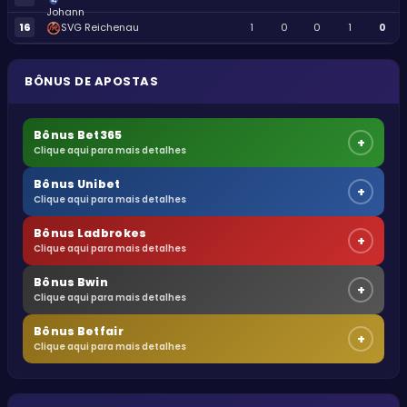
16
SVG Reichenau
1
0
0
1
0
BÔNUS DE APOSTAS
Bônus Bet365
+
Clique aqui para mais detalhes
Bônus Unibet
+
Clique aqui para mais detalhes
Bônus Ladbrokes
+
Clique aqui para mais detalhes
Bônus Bwin
+
Clique aqui para mais detalhes
Bônus Betfair
+
Clique aqui para mais detalhes