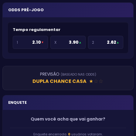
ODDS PRÉ-JOGO
Tempo regulamentar
2.10
3.90
2.62
1
X
2
▼
▲
▲
PREVISÃO
(BASEADO NAS ODDS)
DUPLA CHANCE CASA
★
★
★
ENQUETE
Quem você acha que vai ganhar?
Enquete encerrada.
0
usuários votaram.