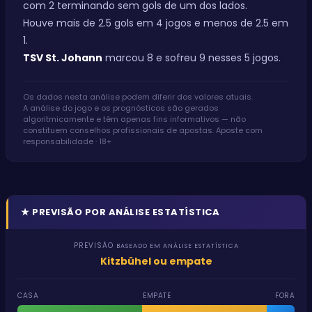
com
2
terminando sem gols de um dos lados.
Houve mais de 2.5 gols em
4
jogos
e menos de 2.5 em
1
.
TSV St. Johann
marcou
8
e sofreu
9
nesses
5
jogos.
Os dados nesta análise podem diferir dos valores atuais.
A análise do jogo e os prognósticos são gerados
algoritmicamente e têm apenas fins informativos — não
constituem conselhos profissionais de apostas. Aposte com
responsabilidade · 18+
★
PREVISÃO POR ANÁLISE ESTATÍSTICA
PREVISÃO
BASEADO EM ANÁLISE ESTATÍSTICA
Kitzbühel ou empate
CASA
EMPATE
FORA