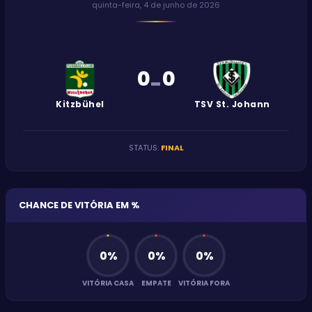
quinta-feira, 4 de junho de 2026
0
0
-
Kitzbühel
TSV St. Johann
STATUS
:
FINAL
CHANCE DE VITÓRIA EM %
0
%
0
%
0
%
VITÓRIA CASA
EMPATE
VITÓRIA FORA