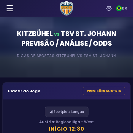
☰
BR
KITZBÜHEL
TSV ST. JOHANN
VS
PREVISÃO / ANÁLISE / ODDS
DICAS DE APOSTAS
KITZBÜHEL
VS
TSV ST. JOHANN
Placar do Jogo
PREVISÕES AUSTRIA
🏏
Sportplatz Langau
Austria
:
Regionalliga - West
INÍCIO
12:30