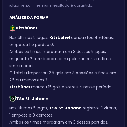
julgamento — nenhum resultado é garantido.
ANÁLISE DA FORMA
Kitzbühel
Nos últimos
5
jogos,
Kitzbühel
conquistou
4
vitórias
,
empatou
1
e perdeu
0
.
Ambos os times marcaram em
3
desses
5
jogos,
enquanto
2
terminaram com pelo menos um time
sem marcar.
O total ultrapassou 2.5 gols em
3
ocasiões
e ficou em
2.5 ou menos em
2
.
Kitzbühel
marcou
15
gols e sofreu
4
nesse período.
TSV St. Johann
Nos últimos
5
jogos,
TSV St. Johann
registrou
1
vitória
,
1
empate
e
3
derrotas
.
Ambos os times marcaram em
3
dessas partidas,