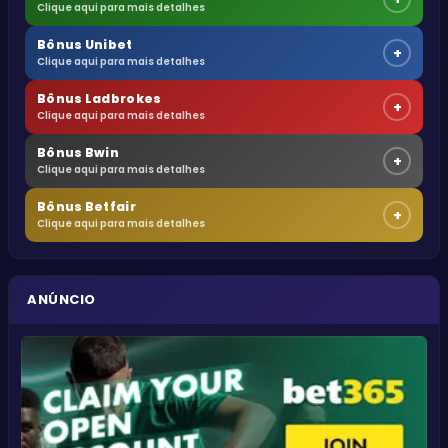
Clique aqui para mais detalhes
Bônus Unibet
+
Clique aqui para mais detalhes
Bônus Ladbrokes
+
Clique aqui para mais detalhes
Bônus Bwin
+
Clique aqui para mais detalhes
Bônus Betfair
+
Clique aqui para mais detalhes
ANÚNCIO