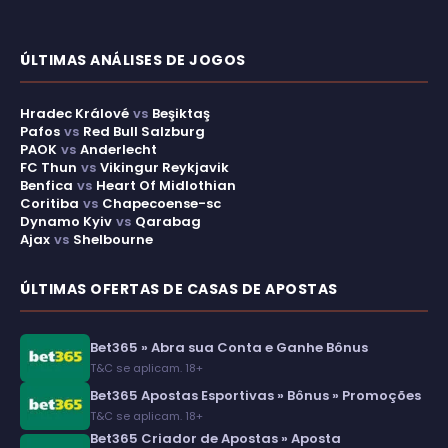
ÚLTIMAS ANÁLISES DE JOGOS
Hradec Králové
vs
Beşiktaş
Pafos
vs
Red Bull Salzburg
PAOK
vs
Anderlecht
FC Thun
vs
Vikingur Reykjavik
Benfica
vs
Heart Of Midlothian
Coritiba
vs
Chapecoense-sc
Dynamo Kyiv
vs
Qarabag
Ajax
vs
Shelbourne
ÚLTIMAS OFERTAS DE CASAS DE APOSTAS
Bet365 » Abra sua Conta e Ganhe Bônus
T&C se aplicam. 18+
Bet365 Apostas Esportivas » Bônus » Promoções
T&C se aplicam. 18+
Bet365 Criador de Apostas » Aposta