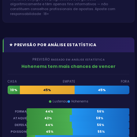
algoritmicamente e têm apenas fins informativos — não
constituem conselhos profissionais de apostas. Aposte com
responsabilidade · 18+
★
PREVISÃO POR ANÁLISE ESTATÍSTICA
PREVISÃO
BASEADO EM ANÁLISE ESTATÍSTICA
Hohenems tem mais chances de vencer
CASA
EMPATE
FORA
10%
45%
45%
Lustenau
Hohenems
FORMA
44%
56%
ATAQUE
42%
58%
DEFESA
44%
56%
POISSON
45%
55%