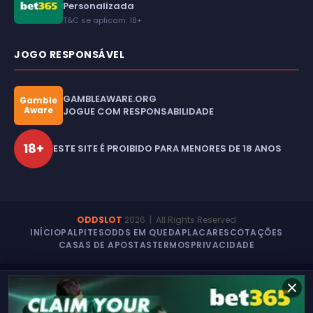
Personalizada
T&C se aplicam. 18+
JOGO RESPONSÁVEL
GAMBLEAWARE.ORG
Gamble
Aware
JOGUE COM RESPONSABILIDADE
18+
ESTE SITE É PROIBIDO PARA MENORES DE 18 ANOS
ODDSLOT
2026
| All Rights Reserved
INÍCIO
PALPITES
ODDS EM QUEDA
PLACARES
COTAÇÕES
CASAS DE APOSTAS
TERMOS
PRIVACIDADE