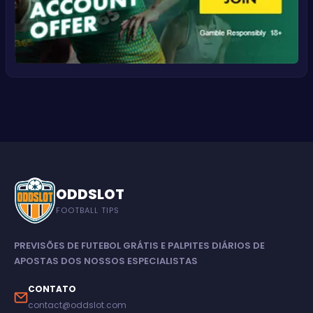
ODDSLOT
FOOTBALL TIPS
PREVISÕES DE FUTEBOL GRÁTIS E PALPITES DIÁRIOS DE
APOSTAS DOS NOSSOS ESPECIALISTAS
CONTATO
contact@oddslot.com