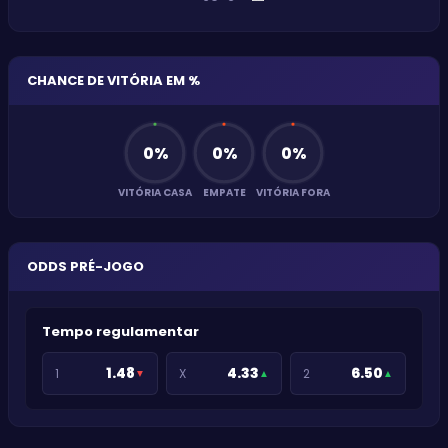
CHANCE DE VITÓRIA EM %
0
%
0
%
0
%
VITÓRIA CASA
EMPATE
VITÓRIA FORA
ODDS PRÉ-JOGO
Tempo regulamentar
1.48
4.33
6.50
1
X
2
▼
▲
▲