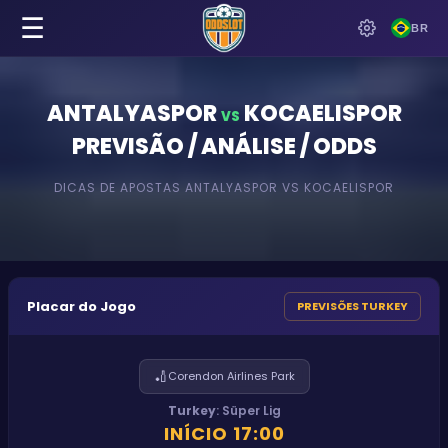
☰
BR
ANTALYASPOR
KOCAELISPOR
VS
PREVISÃO / ANÁLISE / ODDS
DICAS DE APOSTAS
ANTALYASPOR
VS
KOCAELISPOR
Placar do Jogo
PREVISÕES TURKEY
🏏
Corendon Airlines Park
Turkey
:
Süper Lig
INÍCIO
17:00