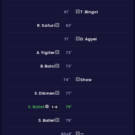
🟨
T. Bingol
61'
🟨
R. Safuri
63'
🟨
D. Agyei
71'
🟨
A. Yigiter
73'
🟨
B. Balci
73'
🟨
Show
74'
🟨
S. Dikmen
77'
⚽
S. Ballet
79'
1-0
🟨
S. Ballet
79'
🟨
—
90+8'