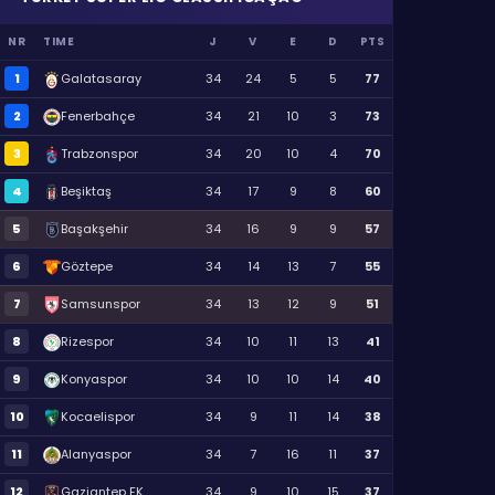
NR
TIME
J
V
E
D
PTS
1
Galatasaray
34
24
5
5
77
2
Fenerbahçe
34
21
10
3
73
3
Trabzonspor
34
20
10
4
70
4
Beşiktaş
34
17
9
8
60
5
Başakşehir
34
16
9
9
57
6
Göztepe
34
14
13
7
55
7
Samsunspor
34
13
12
9
51
8
Rizespor
34
10
11
13
41
9
Konyaspor
34
10
10
14
40
10
Kocaelispor
34
9
11
14
38
11
Alanyaspor
34
7
16
11
37
12
Gaziantep FK
34
9
10
15
37