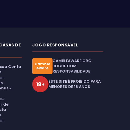
 CASAS DE
JOGO RESPONSÁVEL
GAMBLEAWARE.ORG
Gamble
JOGUE COM
 sua Conta
Aware
RESPONSABILIDADE
s
18+
ESTE SITE É PROIBIDO PARA
as
18+
MENORES DE 18 ANOS
ônus »
18+
r de
sta
a
18+