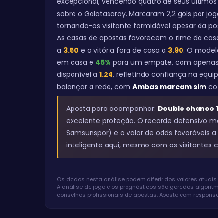
excepcional, vencendo quatro de seus últimos 
sobre o Galatasaray. Marcaram 2,2 gols por jo
tornando-os visitante formidável apesar da pos
As casas de apostas favorecem o time da cas
a
3.50
e a vitória fora de casa a
3.90
. O modelo
em casa e
45%
para um empate, com apena
disponível a
1.24
, refletindo confiança na eq
balançar a rede, com
Ambas marcam sim
co
Aposta para acompanhar:
Double chance 
excelente proteção. O recorde defensivo ma
Samsunspor) e o valor de odds favoráveis a
inteligente aqui, mesmo com os visitantes 
Os dados nesta análise podem diferir dos valores atuais.
A análise do jogo e os prognósticos são gerados algorit
conselhos profissionais de apostas. Aposte com responsab