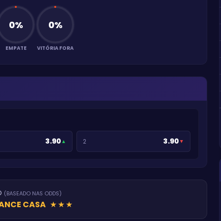
0
%
0
%
EMPATE
VITÓRIA FORA
3.90
3.90
2
▲
▼
O
(BASEADO NAS ODDS)
ANCE CASA
★
★
★