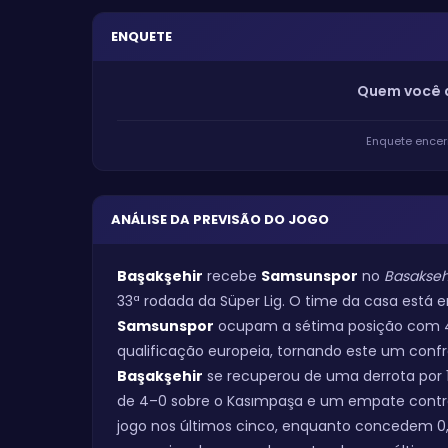
ENQUETE
Quem você a
Enquete encer
ANÁLISE DA PREVISÃO DO JOGO
Başakşehir
recebe
Samsunspor
no
Basakseh
33ª rodada da Süper Lig. O time da casa está 
Samsunspor
ocupam a sétima posição com 48
qualificação europeia, tornando este um confr
Başakşehir
se recuperou de uma derrota por 
de 4–0 sobre o Kasımpaşa e um empate contra
jogo nos últimos cinco, enquanto concedem 0