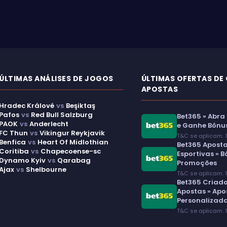
ÚLTIMAS ANÁLISES DE JOGOS
ÚLTIMAS OFERTAS DE
APOSTAS
Hradec Králové
vs
Beşiktaş
Pafos
vs
Red Bull Salzburg
Bet365 » Abra
PAOK
vs
Anderlecht
e Ganhe Bônu
FC Thun
vs
Vikingur Reykjavik
T&C se aplicam. 
Benfica
vs
Heart Of Midlothian
Bet365 Apost
Coritiba
vs
Chapecoense-sc
Esportivas » B
Dynamo Kyiv
vs
Qarabag
Promoções
Ajax
vs
Shelbourne
T&C se aplicam. 
Bet365 Criado
Apostas » Apo
Personalizad
T&C se aplicam. 