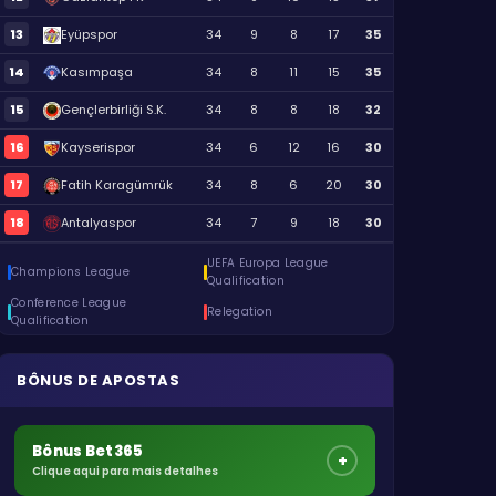
13
Eyüpspor
34
9
8
17
35
14
Kasımpaşa
34
8
11
15
35
15
Gençlerbirliği S.K.
34
8
8
18
32
16
Kayserispor
34
6
12
16
30
17
Fatih Karagümrük
34
8
6
20
30
18
Antalyaspor
34
7
9
18
30
UEFA Europa League
Champions League
Qualification
Conference League
Relegation
Qualification
BÔNUS DE APOSTAS
Bônus Bet365
+
Clique aqui para mais detalhes