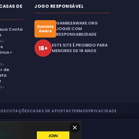
 CASAS DE
JOGO RESPONSÁVEL
GAMBLEAWARE.ORG
Gamble
JOGUE COM
 sua Conta
Aware
RESPONSABILIDADE
s
18+
ESTE SITE É PROIBIDO PARA
as
18+
MENORES DE 18 ANOS
ônus »
18+
r de
sta
a
18+
RES
COTAÇÕES
CASAS DE APOSTAS
TERMOS
PRIVACIDADE