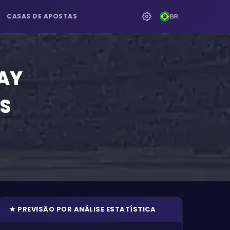
CASAS DE APOSTAS
BR
AY
DS
★
PREVISÃO POR ANÁLISE ESTATÍSTICA