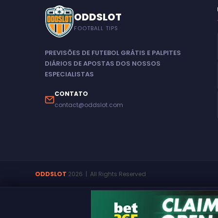
ODDSLOT
FOOTBALL TIPS
PREVISÕES DE FUTEBOL GRÁTIS E PALPITES
DIÁRIOS DE APOSTAS DOS NOSSOS
ESPECIALISTAS
CONTATO
contact@oddslot.com
ODDSLOT
2026
| All Rights Reserved