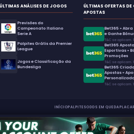
ÚLTIMAS ANÁLISES DE JOGOS
ÚLTIMAS OFERTAS DE
APOSTAS
Previsões do
Campeonato Italiano
Bet365 » Abra
Serie A
e Ganhe Bônu
T&C se aplicam. 
Palpites Grátis da Premier
Bet365 Apost
League
Esportivas » B
Promoções
Jogos e Classificação da
T&C se aplicam. 
Bundesliga
Bet365 Criado
Apostas » Apo
Personalizad
T&C se aplicam. 
INÍCIO
PALPITES
ODDS EM QUEDA
PLACA