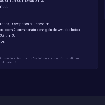
cou em 2.5 ou menos em
3
.
ríodo.
itórias
,
0
empates
e
3
derrotas
.
das, com
3
terminando sem gols de um dos lados.
 2.5 em
2
.
os.
micamente e têm apenas fins informativos — não constituem
ilidade · 18+