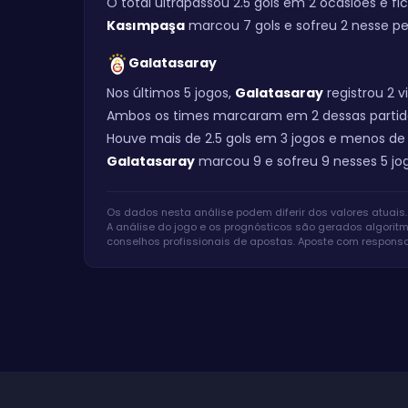
O total ultrapassou 2.5 gols em
2
ocasiões
e fi
Kasımpaşa
marcou
7
gols e sofreu
2
nesse pe
Galatasaray
Nos últimos
5
jogos,
Galatasaray
registrou
2
v
Ambos os times marcaram em
2
dessas parti
Houve mais de 2.5 gols em
3
jogos
e menos de
Galatasaray
marcou
9
e sofreu
9
nesses
5
jog
Os dados nesta análise podem diferir dos valores atuais.
A análise do jogo e os prognósticos são gerados algorit
conselhos profissionais de apostas. Aposte com responsab