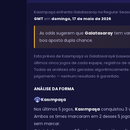
Kasımpaşa
enfrenta
Galatasaray
na Regular Seas
GMT
em
domingo, 17 de maio de 2026
.
As odds sugerem que
Galatasaray
tem va
boa aposta dupla chance.
Esta prévia de
Kasımpaşa
vs
Galatasaray
é basead
últimos cinco jogos de cada equipe, registros de a
Todas as análises são geradas algoritmicamente
julgamento — nenhum resultado é garantido.
ANÁLISE DA FORMA
Kasımpaşa
Nos últimos
5
jogos,
Kasımpaşa
conquistou
3
Ambos os times marcaram em
2
desses
5
jogo
sem marcar.