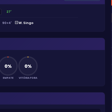
27'
🟨
W. Singo
90+4'
0
%
0
%
EMPATE
VITÓRIA FORA