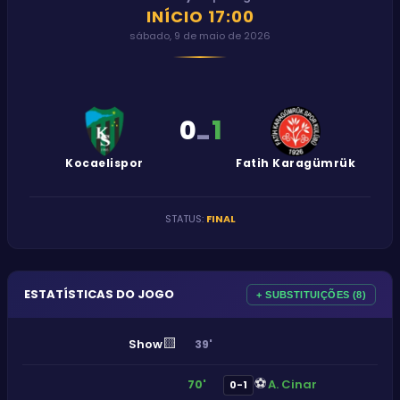
INÍCIO
17:00
sábado, 9 de maio de 2026
0
1
-
Kocaelispor
Fatih Karagümrük
STATUS
:
FINAL
ESTATÍSTICAS DO JOGO
+ SUBSTITUIÇÕES (8)
🟨
Show
39'
⚽
A. Cinar
70'
0-1