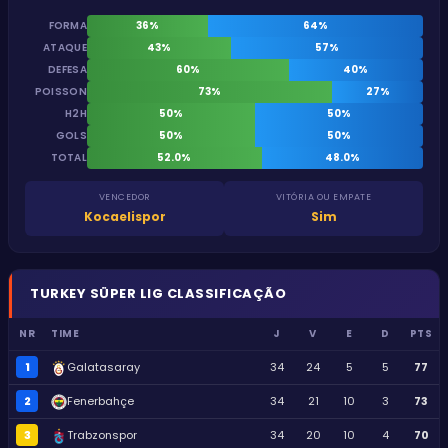
FORMA
36%
64%
ATAQUE
43%
57%
DEFESA
60%
40%
POISSON
73%
27%
H2H
50%
50%
GOLS
50%
50%
TOTAL
52.0%
48.0%
VENCEDOR
VITÓRIA OU EMPATE
Kocaelispor
Sim
TURKEY
SÜPER LIG
CLASSIFICAÇÃO
NR
TIME
J
V
E
D
PTS
1
Galatasaray
34
24
5
5
77
2
Fenerbahçe
34
21
10
3
73
3
Trabzonspor
34
20
10
4
70