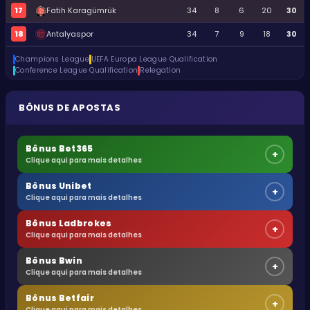
17
Fatih Karagümrük
34
8
6
20
30
18
Antalyaspor
34
7
9
18
30
Champions League
UEFA Europa League Qualification
Conference League Qualification
Relegation
BÔNUS DE APOSTAS
Bônus Bet365
+
Clique aqui para mais detalhes
Bônus Unibet
+
Clique aqui para mais detalhes
Bônus Ladbrokes
+
Clique aqui para mais detalhes
Bônus Bwin
+
Clique aqui para mais detalhes
Bônus Betfair
+
Clique aqui para mais detalhes