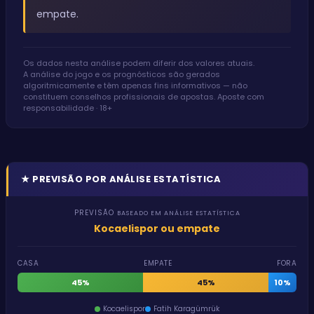
empate.
Os dados nesta análise podem diferir dos valores atuais.
A análise do jogo e os prognósticos são gerados
algoritmicamente e têm apenas fins informativos — não
constituem conselhos profissionais de apostas. Aposte com
responsabilidade · 18+
★
PREVISÃO POR ANÁLISE ESTATÍSTICA
PREVISÃO
BASEADO EM ANÁLISE ESTATÍSTICA
Kocaelispor ou empate
CASA
EMPATE
FORA
45%
45%
10%
Kocaelispor
Fatih Karagümrük