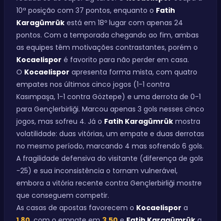
10ª posição com 37 pontos, enquanto o
Fatih
Karagümrük
está em 18º lugar com apenas 24
pontos. Com a temporada chegando ao fim, ambas
as equipes têm motivações contrastantes, porém o
Kocaelispor
é favorito para não perder em casa.
O
Kocaelispor
apresenta forma mista, com quatro
empates nos últimos cinco jogos (1-1 contra
Kasımpaşa, 1-1 contra Göztepe) e uma derrota de 0-1
para Gençlerbirliği. Marcou apenas 3 gols nesses cinco
jogos, mas sofreu 4. Já o
Fatih Karagümrük
mostra
volatilidade: duas vitórias, um empate e duas derrotas
no mesmo período, marcando 4 mas sofrendo 6 gols.
A fragilidade defensiva do visitante (diferença de gols
-25) e sua inconsistência o tornam vulnerável,
embora a vitória recente contra Gençlerbirliği mostre
que conseguem competir.
As casas de apostas favorecem o
Kocaelispor
a
1.80
, com o empate em
3.50
e
Fatih Karagümrük
a