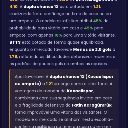
4.10
. A
dupla chance 1X
está cotada em
1.21
,
sinalizando forte confiança no time da casa ou em
um empate. O modelo estatístico atribui
45%
de
probabilidade para vitória em casa e
45%
para
empate, com apenas
10%
para uma vitória visitante.
BTTS
está cotado de forma quase equilibrada,
enquanto o mercado favorece
Menos de 2.5 gols
a
1.79
, refletindo as dificuldades defensivas recentes e
os padrões de poucos gols de ambas as equipes.
Aposta-chave: A
dupla chance 1X (Kocaelispor
ou empate)
a
1.21
emerge como o sinal forte. A
vantagem de mandar do
Kocaelispor
,
combinada com sua sequência invicta em casa
e a fragilidade defensiva do
Fatih Karagümrük
,
torna improvável uma vitória dos visitantes. O
modelo e o mercado se alinham nesta escolha—
confie na resiliência do time da casa ou em um