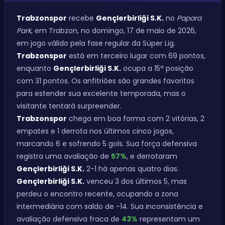
Trabzonspor
recebe
Gençlerbirliği S.K.
no
Papara
Park
, em Trabzon, no domingo, 17 de maio de 2026,
em jogo válido pela fase regular da Süper Lig.
Trabzonspor
está em terceiro lugar com 69 pontos,
enquanto
Gençlerbirliği S.K.
ocupa a 15ª posição
com 31 pontos. Os anfitriões são grandes favoritos
para estender sua excelente temporada, mas o
visitante tentará surpreender.
Trabzonspor
chega em boa forma com 2 vitórias, 2
empates e 1 derrota nos últimos cinco jogos,
marcando 6 e sofrendo 5 gols. Sua força defensiva
registra uma avaliação de
57%
, e derrotaram
Gençlerbirliği S.K.
2-1 há apenas quatro dias.
Gençlerbirliği S.K.
venceu 3 dos últimos 5, mas
perdeu o encontro recente, ocupando a zona
intermediária com saldo de -14. Sua inconsistência e
avaliação defensiva fraca de
43%
representam um