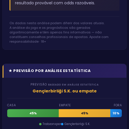
resultado provável com odds razoáveis.
Os dados nesta análise podem diferir dos valores atuais.
A análise do jogo e os prognósticos são gerados
algoritmicamente e têm apenas fins informativos — não
constituem conselhos profissionais de apostas. Aposte com
responsabilidade · 18+
★
PREVISÃO POR ANÁLISE ESTATÍSTICA
PREVISÃO
BASEADO EM ANÁLISE ESTATÍSTICA
Gençlerbirliği S.K. ou empate
CASA
EMPATE
FORA
45%
45%
10%
Trabzonspor
Gençlerbirliği S.K.