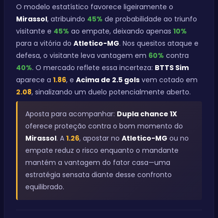
O modelo estatístico favorece ligeiramente o
Mirassol
, atribuindo
45%
de probabilidade ao triunfo
visitante e
45%
ao empate, deixando apenas
10%
para a vitória do
Atletico-MG
. Nos quesitos ataque e
defesa, o visitante leva vantagem em
60%
contra
40%
. O mercado reflete essa incerteza:
BTTS Sim
aparece a
1.86
, e
Acima de 2.5 gols
vem cotado em
2.08
, sinalizando um duelo potencialmente aberto.
Aposta para acompanhar:
Dupla chance 1X
oferece proteção contra o bom momento do
Mirassol
. A
1.26
, apostar no
Atletico-MG
ou no
empate reduz o risco enquanto o mandante
mantém a vantagem do fator casa—uma
estratégia sensata diante desse confronto
equilibrado.