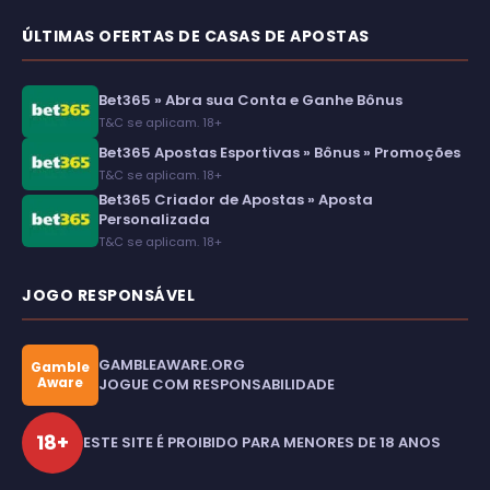
ÚLTIMAS OFERTAS DE CASAS DE APOSTAS
Bet365 » Abra sua Conta e Ganhe Bônus
T&C se aplicam. 18+
Bet365 Apostas Esportivas » Bônus » Promoções
T&C se aplicam. 18+
Bet365 Criador de Apostas » Aposta
Personalizada
T&C se aplicam. 18+
JOGO RESPONSÁVEL
GAMBLEAWARE.ORG
Gamble
Aware
JOGUE COM RESPONSABILIDADE
18+
ESTE SITE É PROIBIDO PARA MENORES DE 18 ANOS