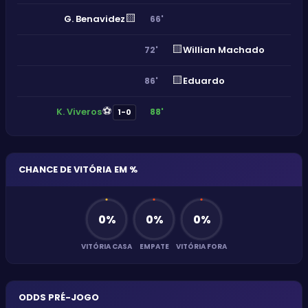
🟨
G. Benavidez
66'
🟨
Willian Machado
72'
🟨
Eduardo
86'
⚽
K. Viveros
88'
1-0
CHANCE DE VITÓRIA EM %
0
%
0
%
0
%
VITÓRIA CASA
EMPATE
VITÓRIA FORA
ODDS PRÉ-JOGO