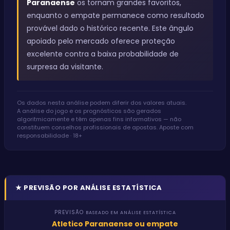
Paranaense
os tornam grandes favoritos,
enquanto o empate permanece como resultado
provável dado o histórico recente. Este ângulo
apoiado pelo mercado oferece proteção
excelente contra a baixa probabilidade de
surpresa da visitante.
Os dados nesta análise podem diferir dos valores atuais.
A análise do jogo e os prognósticos são gerados
algoritmicamente e têm apenas fins informativos — não
constituem conselhos profissionais de apostas. Aposte com
responsabilidade · 18+
★
PREVISÃO POR ANÁLISE ESTATÍSTICA
PREVISÃO
BASEADO EM ANÁLISE ESTATÍSTICA
Atletico Paranaense ou empate