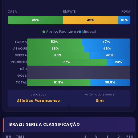
CASA
EMPATE
FORA
45%
45%
10%
Atletico Paranaense
Mirassol
FORMA
53%
47%
ATAQUE
55%
45%
DEFESA
60%
40%
POISSON
77%
23%
H2H
GOLS
TOTAL
61.3%
38.8%
VENCEDOR
VITÓRIA OU EMPATE
Atletico Paranaense
Sim
BRAZIL
SERIE A
CLASSIFICAÇÃO
NR
TIME
J
V
E
D
PTS