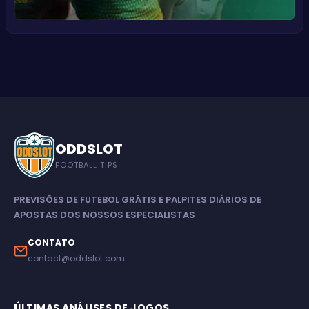
ODDSLOT
FOOTBALL TIPS
PREVISÕES DE FUTEBOL GRÁTIS E PALPITES DIÁRIOS DE
APOSTAS DOS NOSSOS ESPECIALISTAS
CONTATO
contact@oddslot.com
ÚLTIMAS ANÁLISES DE JOGOS