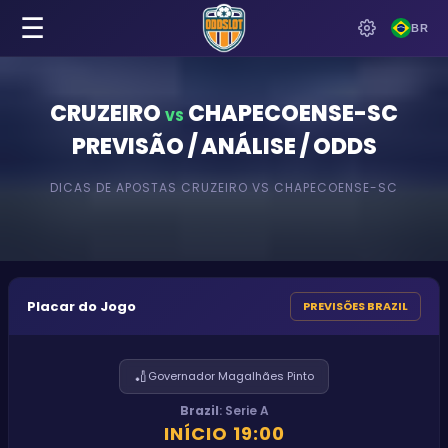
☰
BR
CRUZEIRO
CHAPECOENSE-SC
VS
PREVISÃO / ANÁLISE / ODDS
DICAS DE APOSTAS
CRUZEIRO
VS
CHAPECOENSE-SC
Placar do Jogo
PREVISÕES BRAZIL
🏏
Governador Magalhães Pinto
Brazil
:
Serie A
INÍCIO
19:00