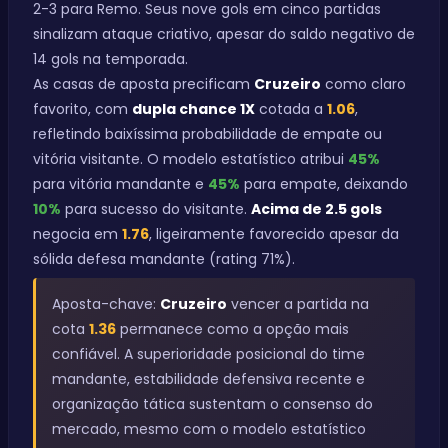
2-3 para Remo. Seus nove gols em cinco partidas
sinalizam ataque criativo, apesar do saldo negativo de
14 gols na temporada.
As casas de aposta precificam
Cruzeiro
como claro
favorito, com
dupla chance 1X
cotada a
1.06
,
refletindo baixíssima probabilidade de empate ou
vitória visitante. O modelo estatístico atribui
45%
para vitória mandante e
45%
para empate, deixando
10%
para sucesso do visitante.
Acima de 2.5 gols
negocia em
1.76
, ligeiramente favorecido apesar da
sólida defesa mandante (rating 71%).
Aposta-chave:
Cruzeiro
vencer a partida na
cota
1.36
permanece como a opção mais
confiável. A superioridade posicional do time
mandante, estabilidade defensiva recente e
organização tática sustentam o consenso do
mercado, mesmo com o modelo estatístico