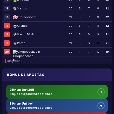
15
Santos
20
5
7
8
22
16
Internacional
21
5
7
9
22
17
Gremio
20
5
7
8
22
18
Vasco DA Gama
20
5
6
9
21
19
Remo
21
5
6
10
21
20
Chapecoense B
20
1
7
12
10
Relegation
BÔNUS DE APOSTAS
Bônus Bet365
+
Clique aqui para mais detalhes
Bônus Unibet
+
Clique aqui para mais detalhes