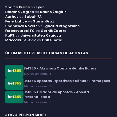
Sparta Praha
vs
Lyon
Dinamo Zagreb
vs
Kauno Žalgiris
Aarhus
vs
Sabah FA
Fenerbahçe
vs
Sturm Graz
Shamrock Rovers
vs
Egnatia Rrogozhinë
Ferencvarosi TC
vs
Gornik Zabrze
KuPS
vs
Universitatea Craiova
Maccabi Tel Aviv
vs
CSKA Sofia
ÚLTIMAS OFERTAS DE CASAS DE APOSTAS
Bet365 » Abra sua Conta e Ganhe Bônus
T&C se aplicam. 18+
Bet365 Apostas Esportivas » Bônus » Promoções
T&C se aplicam. 18+
Bet365 Criador de Apostas » Aposta
Personalizada
T&C se aplicam. 18+
JOGO RESPONSÁVEL