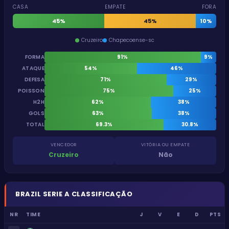
CASA
EMPATE
FORA
45%
45%
10%
Cruzeiro
Chapecoense-sc
FORMA
91%
9%
ATAQUE
54%
46%
DEFESA
71%
29%
POISSON
75%
25%
H2H
62%
38%
GOLS
63%
38%
TOTAL
69.3%
30.8%
VENCEDOR
VITÓRIA OU EMPATE
Cruzeiro
Não
BRAZIL
SERIE A
CLASSIFICAÇÃO
NR
TIME
J
V
E
D
PTS