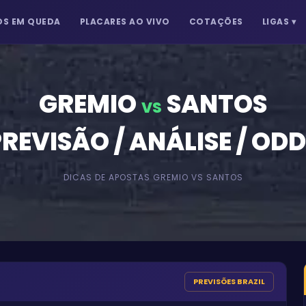
S EM QUEDA
PLACARES AO VIVO
COTAÇÕES
LIGAS
▾
GREMIO
SANTOS
VS
REVISÃO / ANÁLISE / OD
DICAS DE APOSTAS
GREMIO
VS
SANTOS
PREVISÕES BRAZIL