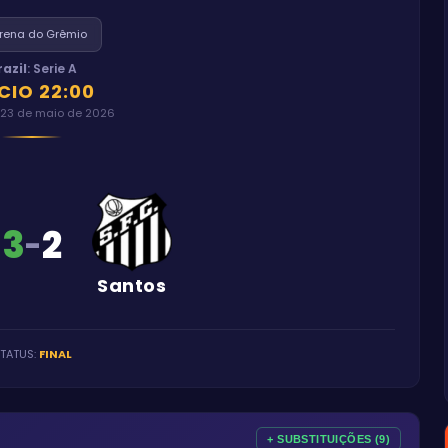
rena do Grêmio
razil
:
Serie A
ÍCIO
22:00
 23 de maio de 2026
3
2
-
Santos
TATUS
:
FINAL
+ SUBSTITUIÇÕES (9)