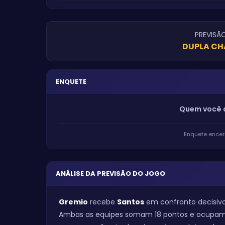
PREVISÃ
DUPLA CH
ENQUETE
Quem você a
Enquete encer
ANÁLISE DA PREVISÃO DO JOGO
Gremio
recebe
Santos
em confronto decisivo 
Ambas as equipes somam 18 pontos e ocupam a