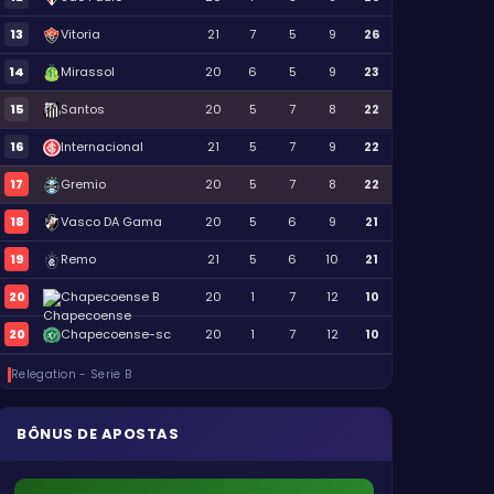
13
Vitoria
21
7
5
9
26
14
Mirassol
20
6
5
9
23
15
Santos
20
5
7
8
22
16
Internacional
21
5
7
9
22
17
Gremio
20
5
7
8
22
18
Vasco DA Gama
20
5
6
9
21
19
Remo
21
5
6
10
21
20
Chapecoense B
20
1
7
12
10
20
Chapecoense-sc
20
1
7
12
10
Relegation - Serie B
BÔNUS DE APOSTAS