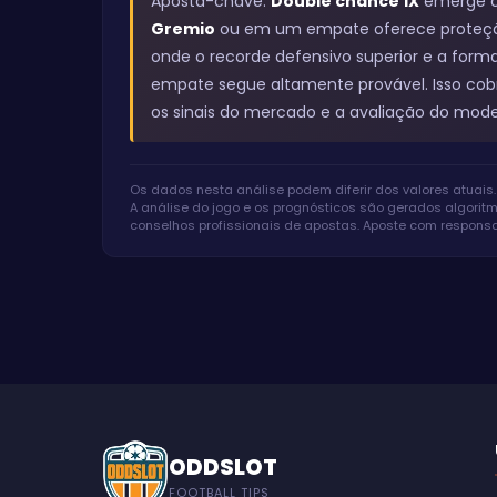
Aposta-chave:
Double chance 1X
emerge co
Gremio
ou em um empate oferece proteçã
onde o recorde defensivo superior e a fo
empate segue altamente provável. Isso cobre
os sinais do mercado e a avaliação do model
Os dados nesta análise podem diferir dos valores atuais.
A análise do jogo e os prognósticos são gerados algorit
conselhos profissionais de apostas. Aposte com responsab
ODDSLOT
FOOTBALL TIPS