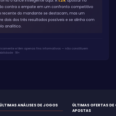
mo o lance inteligente aqui. A
1.29
, apostar no
o contra o empate em um confronto competitivo
rma recente do mandante se destacam, mas um
 dois dos três resultados possíveis e se alinha com
o analítico.
micamente e têm apenas fins informativos — não constituem
ilidade · 18+
ÚLTIMAS ANÁLISES DE JOGOS
ÚLTIMAS OFERTAS DE
APOSTAS