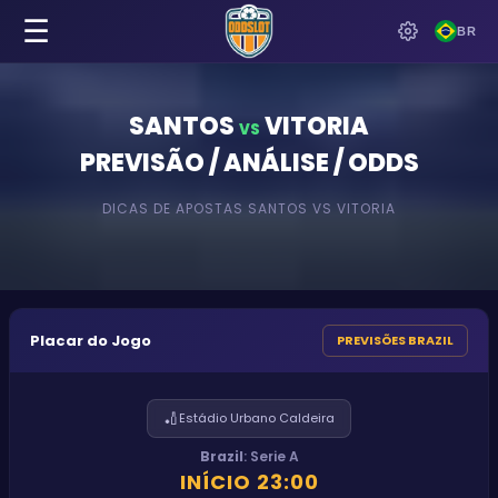
☰
BR
SANTOS
VITORIA
VS
PREVISÃO / ANÁLISE / ODDS
DICAS DE APOSTAS
SANTOS
VS
VITORIA
Placar do Jogo
PREVISÕES BRAZIL
🏏
Estádio Urbano Caldeira
Brazil
:
Serie A
INÍCIO
23:00