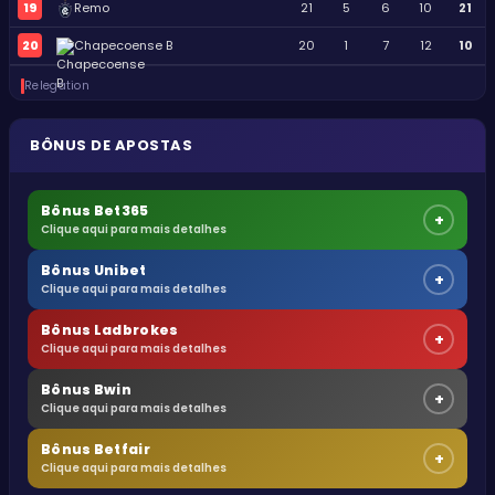
19
Remo
21
5
6
10
21
20
Chapecoense B
20
1
7
12
10
Relegation
BÔNUS DE APOSTAS
Bônus Bet365
+
Clique aqui para mais detalhes
Bônus Unibet
+
Clique aqui para mais detalhes
Bônus Ladbrokes
+
Clique aqui para mais detalhes
Bônus Bwin
+
Clique aqui para mais detalhes
Bônus Betfair
+
Clique aqui para mais detalhes