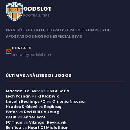
ODDSLOT
FOOTBALL TIPS
PREVISÕES DE FUTEBOL GRÁTIS E PALPITES DIÁRIOS DE
APOSTAS DOS NOSSOS ESPECIALISTAS
CONTATO
contact@oddslot.com
ÚLTIMAS ANÁLISES DE JOGOS
Maccabi Tel Aviv
vs
CSKA Sofia
Lech Poznan
vs
KI Klaksvik
Lincoln Red Imps FC
vs
Omonia Nicosia
Hradec Králové
vs
Beşiktaş
Pafos
vs
Red Bull Salzburg
PAOK
vs
Anderlecht
FC Thun
vs
Vikingur Reykjavik
Benfica
vs
Heart Of Midlothian