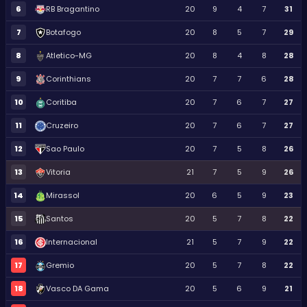
6
RB Bragantino
20
9
4
7
31
7
Botafogo
20
8
5
7
29
8
Atletico-MG
20
8
4
8
28
9
Corinthians
20
7
7
6
28
10
Coritiba
20
7
6
7
27
11
Cruzeiro
20
7
6
7
27
12
Sao Paulo
20
7
5
8
26
13
Vitoria
21
7
5
9
26
14
Mirassol
20
6
5
9
23
15
Santos
20
5
7
8
22
16
Internacional
21
5
7
9
22
17
Gremio
20
5
7
8
22
18
Vasco DA Gama
20
5
6
9
21