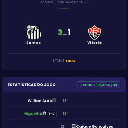
sábado, 30 de maio de 2026
3
1
-
Santos
Vitoria
STATUS
:
FINAL
ESTATÍSTICAS DO JOGO
+ SUBSTITUIÇÕES (10)
🟨
Willian Arao
16'
⚽
Miguelito
19'
1-0
🟨
Caique Goncalves
21'