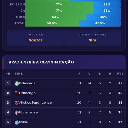
POISSON
71%
29%
H2H
71%
29%
GOLS
64%
36%
TOTAL
56.5%
43.5%
VENCEDOR
VITÓRIA OU EMPATE
Santos
Sim
BRAZIL
SERIE A
CLASSIFICAÇÃO
NR
TIME
J
V
E
D
PTS
1
Palmeiras
21
14
5
2
47
2
Flamengo
20
11
6
3
39
3
Atletico Paranaense
20
11
3
6
36
4
Fluminense
21
9
7
5
34
5
Bahia
21
8
8
5
32