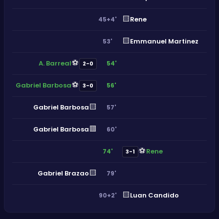
🟨
Rene
45+4'
🟨
Emmanuel Martinez
53'
⚽
A. Barreal
54'
2-0
⚽
Gabriel Barbosa
56'
3-0
🟨
Gabriel Barbosa
57'
🟥
Gabriel Barbosa
60'
⚽
Rene
74'
3-1
🟨
Gabriel Brazao
79'
🟨
Luan Candido
90+2'