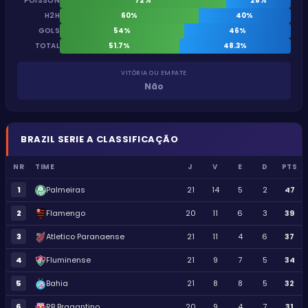
POISSON
72%
28%
H2H
60%
40%
GOLS
54%
46%
TOTAL
51.7%
48.3%
VITÓRIA OU EMPATE
Não
BRAZIL
SERIE A
CLASSIFICAÇÃO
NR
TIME
J
V
E
D
PTS
1
Palmeiras
21
14
5
2
47
2
Flamengo
20
11
6
3
39
3
Atletico Paranaense
21
11
4
6
37
4
Fluminense
21
9
7
5
34
5
Bahia
21
8
8
5
32
6
RB Bragantino
20
9
4
7
31