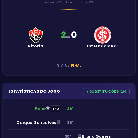
sábado, 23 de maio de 2026
2
0
-
Vitoria
Internacional
STATUS
:
FINAL
ESTATÍSTICAS DO JOGO
+ SUBSTITUIÇÕES (10)
⚽
Rene
29'
1-0
🟨
Caique Goncalves
35'
🟨
Bruno Gomes
38'