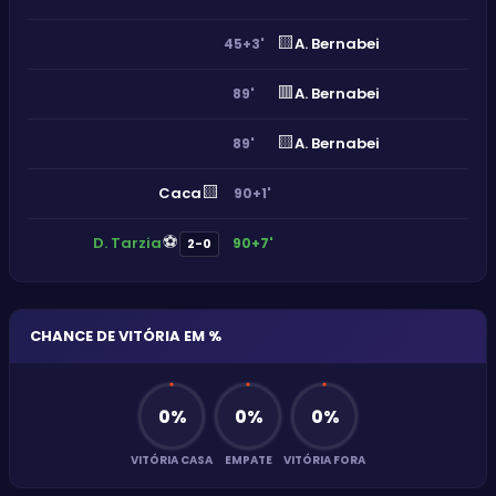
🟨
A. Bernabei
45+3'
🟥
A. Bernabei
89'
🟨
A. Bernabei
89'
🟨
Caca
90+1'
⚽
D. Tarzia
90+7'
2-0
CHANCE DE VITÓRIA EM %
0
%
0
%
0
%
VITÓRIA CASA
EMPATE
VITÓRIA FORA