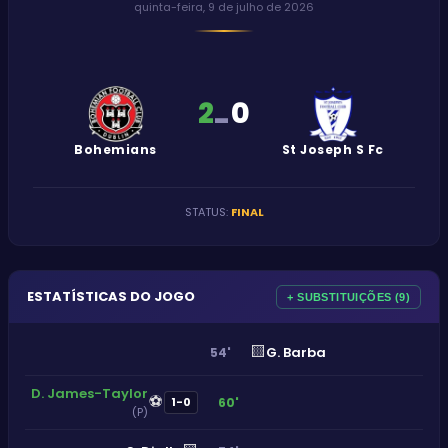
quinta-feira, 9 de julho de 2026
2
0
-
Bohemians
St Joseph S Fc
STATUS
:
FINAL
ESTATÍSTICAS DO JOGO
+ SUBSTITUIÇÕES (9)
🟨
G. Barba
54'
D. James-Taylor
⚽
60'
1-0
(P)