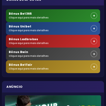
Bônus Bet365
+
Clique aqui para mais detalhes
Bônus Unibet
+
Clique aqui para mais detalhes
Bônus Ladbrokes
+
Clique aqui para mais detalhes
Bônus Bwin
+
Clique aqui para mais detalhes
Bônus Betfair
+
Clique aqui para mais detalhes
ANÚNCIO