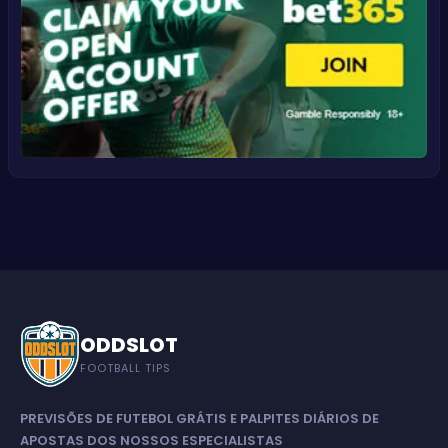
ODDSLOT
FOOTBALL TIPS
PREVISÕES DE FUTEBOL GRÁTIS E PALPITES DIÁRIOS DE
APOSTAS DOS NOSSOS ESPECIALISTAS