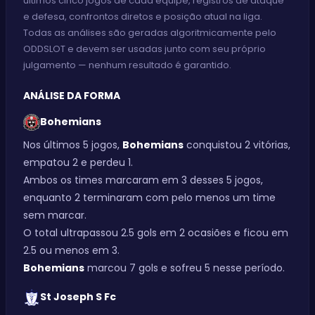
últimos cinco jogos de cada equipe, registros de ataque
e defesa, confrontos diretos e posição atual na liga.
Todas as análises são geradas algoritmicamente pelo
ODDSLOT e devem ser usadas junto com seu próprio
julgamento — nenhum resultado é garantido.
ANÁLISE DA FORMA
Bohemians
Nos últimos
5
jogos,
Bohemians
conquistou
2
vitórias
,
empatou
2
e perdeu
1
.
Ambos os times marcaram em
3
desses
5
jogos,
enquanto
2
terminaram com pelo menos um time
sem marcar.
O total ultrapassou 2.5 gols em
2
ocasiões
e ficou em
2.5 ou menos em
3
.
Bohemians
marcou
7
gols e sofreu
5
nesse período.
St Joseph S Fc