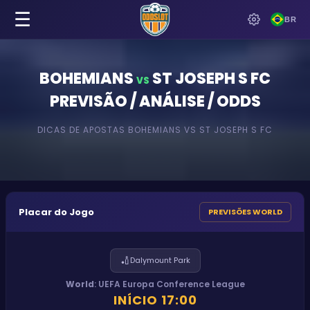
☰
BR
BOHEMIANS
ST JOSEPH S FC
VS
PREVISÃO / ANÁLISE / ODDS
DICAS DE APOSTAS
BOHEMIANS
VS
ST JOSEPH S FC
Placar do Jogo
PREVISÕES WORLD
🏏
Dalymount Park
World
:
UEFA Europa Conference League
INÍCIO
17:00