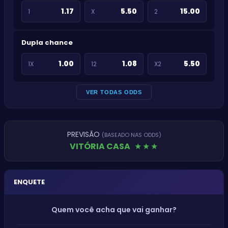
1.17
5.50
15.00
1
X
2
Dupla chance
1.00
1.08
5.50
1X
12
X2
VER TODAS ODDS
PREVISÃO
(BASEADO NAS ODDS)
VITÓRIA CASA
★
★
★
ENQUETE
Quem você acha que vai ganhar?