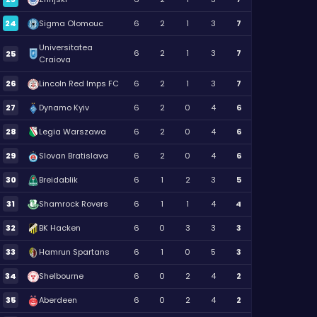
24
Sigma Olomouc
6
2
1
3
7
Universitatea
6
2
1
3
7
25
Craiova
26
Lincoln Red Imps FC
6
2
1
3
7
27
Dynamo Kyiv
6
2
0
4
6
28
Legia Warszawa
6
2
0
4
6
29
Slovan Bratislava
6
2
0
4
6
30
Breidablik
6
1
2
3
5
31
Shamrock Rovers
6
1
1
4
4
32
BK Hacken
6
0
3
3
3
33
Hamrun Spartans
6
1
0
5
3
34
Shelbourne
6
0
2
4
2
35
Aberdeen
6
0
2
4
2