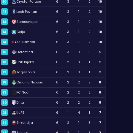
10
Crystal Palace
6
3
1
2
10
11
Lech Poznan
6
3
1
2
10
12
Samsunspor
6
3
1
2
10
13
Celje
6
3
1
2
10
14
AZ Alkmaar
6
3
1
2
10
15
Fiorentina
6
3
0
3
9
16
HNK Rijeka
6
2
3
1
9
17
Jagiellonia
6
2
3
1
9
18
Omonia Nicosia
6
2
2
2
8
19
FC Noah
6
2
2
2
8
20
Drita
6
2
2
2
8
21
KuPS
6
1
4
1
7
22
Shkendija
6
2
1
3
7
23
Zrinjski
6
2
1
3
7