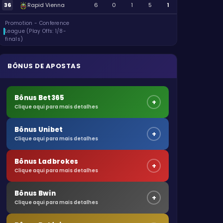
36
Rapid Vienna
6
0
1
5
1
Promotion - Conference
League (Play Offs: 1/8-
finals)
BÔNUS DE APOSTAS
Bônus Bet365
+
Clique aqui para mais detalhes
Bônus Unibet
+
Clique aqui para mais detalhes
Bônus Ladbrokes
+
Clique aqui para mais detalhes
Bônus Bwin
+
Clique aqui para mais detalhes