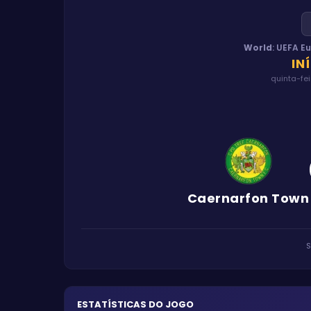
World
:
UEFA E
IN
quinta-fei
Caernarfon Town
S
ESTATÍSTICAS DO JOGO