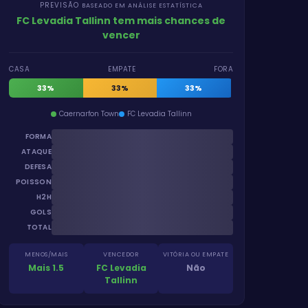
PREVISÃO
BASEADO EM ANÁLISE ESTATÍSTICA
FC Levadia Tallinn tem mais chances de
vencer
CASA
EMPATE
FORA
33%
33%
33%
Caernarfon Town
FC Levadia Tallinn
FORMA
ATAQUE
DEFESA
POISSON
H2H
GOLS
TOTAL
MENOS/MAIS
VENCEDOR
VITÓRIA OU EMPATE
Mais 1.5
FC Levadia
Não
Tallinn