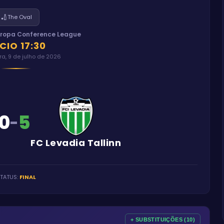
🏏
The Oval
uropa Conference League
ÍCIO
17:30
ra, 9 de julho de 2026
0
5
-
FC Levadia Tallinn
TATUS
:
FINAL
+ SUBSTITUIÇÕES (10)