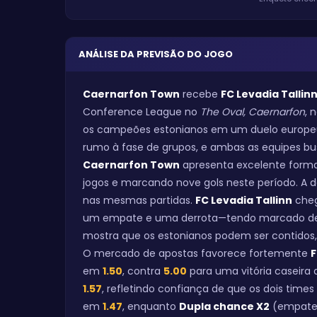
ANÁLISE DA PREVISÃO DO JOGO
Caernarfon Town
recebe
FC Levadia Tallin
Conference League no
The Oval, Caernarfon
, 
os campeões estonianos em um duelo europeu 
rumo à fase de grupos, e ambas as equipes b
Caernarfon Town
apresenta excelente forma
jogos e marcando nove gols neste período. A d
nas mesmas partidas.
FC Levadia Tallinn
cheg
um empate e uma derrota—tendo marcado dez gol
mostra que os estonianos podem ser contidos
O mercado de apostas favorece fortemente
F
em
1.50
, contra
5.00
para uma vitória caseira
1.57
, refletindo confiança de que os dois time
em
1.47
, enquanto
Dupla chance X2
(empate 