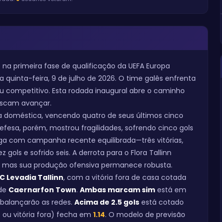
n
na primeira fase de qualificação da UEFA Europa
na quinta-feira, 9 de julho de 2026. O time galês enfrenta
competitivo. Esta rodada inaugural abre o caminho
uscam avançar.
 doméstica, vencendo quatro de seus últimos cinco
efesa, porém, mostrou fragilidades, sofrendo cinco gols
a com campanha recente equilibrada—três vitórias,
s e sofrido seis. A derrota para o Flora Tallinn
, mas sua produção ofensiva permanece robusta.
C Levadia Tallinn
, com a vitória fora de casa cotada
 de
Caernarfon Town
.
Ambas marcam sim
está em
s balançarão as redes.
Acima de 2.5 gols
está cotado
ou vitória fora) fecha em
1.14
. O modelo de previsão