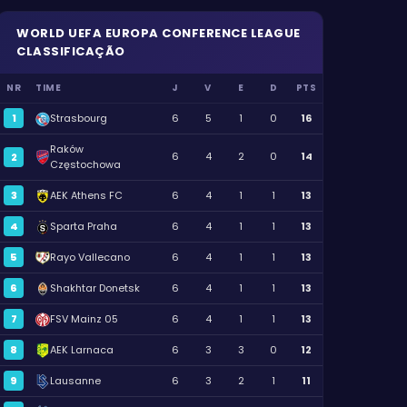
WORLD
UEFA EUROPA CONFERENCE LEAGUE
CLASSIFICAÇÃO
NR
TIME
J
V
E
D
PTS
1
Strasbourg
6
5
1
0
16
Raków
6
4
2
0
14
2
Częstochowa
3
AEK Athens FC
6
4
1
1
13
4
Sparta Praha
6
4
1
1
13
5
Rayo Vallecano
6
4
1
1
13
6
Shakhtar Donetsk
6
4
1
1
13
7
FSV Mainz 05
6
4
1
1
13
8
AEK Larnaca
6
3
3
0
12
9
Lausanne
6
3
2
1
11