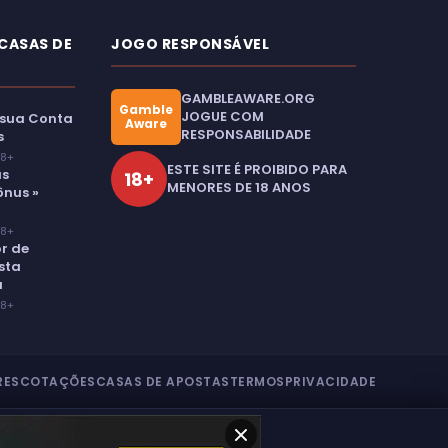
 CASAS DE
JOGO RESPONSÁVEL
GAMBLEAWARE.ORG
Gamble
JOGUE COM
 sua Conta
Aware
RESPONSABILIDADE
s
18+
ESTE SITE É PROIBIDO PARA
as
18+
MENORES DE 18 ANOS
ônus »
18+
r de
sta
a
18+
RES
COTAÇÕES
CASAS DE APOSTAS
TERMOS
PRIVACIDADE