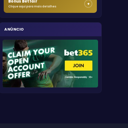
Bônus Betfair
+
Clique aqui para mais detalhes
ANÚNCIO