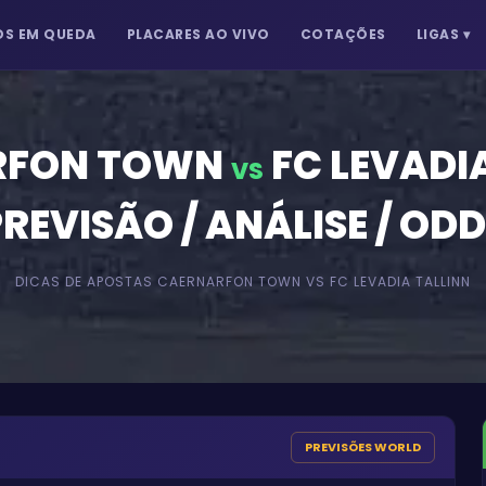
S EM QUEDA
PLACARES AO VIVO
COTAÇÕES
LIGAS
▾
RFON TOWN
FC LEVADI
VS
REVISÃO / ANÁLISE / OD
DICAS DE APOSTAS
CAERNARFON TOWN
VS
FC LEVADIA TALLINN
PREVISÕES WORLD