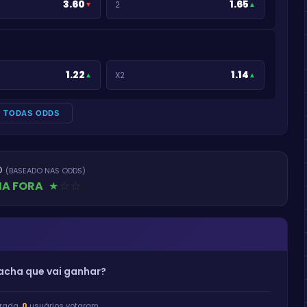
3.60
1.65
2
▼
▲
1.22
1.14
X2
▲
▲
R TODAS ODDS
O
(BASEADO NAS ODDS)
IA FORA
★
★
★
cha que vai ganhar?
rada.
0
usuários votaram.