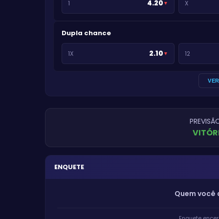
4.20
1
X
▼
Dupla chance
2.10
1X
12
▼
VE
PREVISÃ
VITÓR
ENQUETE
Quem você a
Enquete encer