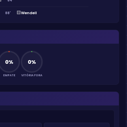
84'
🟨
Wendell
88'
0
%
0
%
EMPATE
VITÓRIA FORA