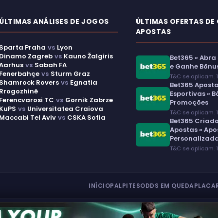
ÚLTIMAS ANÁLISES DE JOGOS
ÚLTIMAS OFERTAS DE
APOSTAS
Sparta Praha
vs
Lyon
Dinamo Zagreb
vs
Kauno Žalgiris
Bet365 » Abra
Aarhus
vs
Sabah FA
e Ganhe Bônu
Fenerbahçe
vs
Sturm Graz
T&C se aplicam. 
Shamrock Rovers
vs
Egnatia
Bet365 Apost
Rrogozhinë
Esportivas » B
Ferencvarosi TC
vs
Gornik Zabrze
Promoções
KuPS
vs
Universitatea Craiova
T&C se aplicam. 
Maccabi Tel Aviv
vs
CSKA Sofia
Bet365 Criado
Apostas » Apo
Personalizad
T&C se aplicam. 
INÍCIO
PALPITES
ODDS EM QUEDA
PLACA