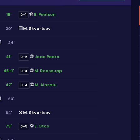
⚽
R. Peetson
15'
0-1
🟨
M. Skvortsov
20'

24'
⚽
Joao Pedro
41'
0-2
⚽
M. Roosnupp
45+1'
0-3
⚽
M. Ainsalu
47'
0-4

63'
❌
M. Skvortsov
64'
⚽
E. Otoo
79'
0-5
