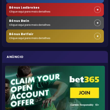
Bônus Ladbrokes
+
Clique aqui para mais detalhes
Bônus Bwin
+
Clique aqui para mais detalhes
Bônus Betfair
+
Clique aqui para mais detalhes
ANÚNCIO