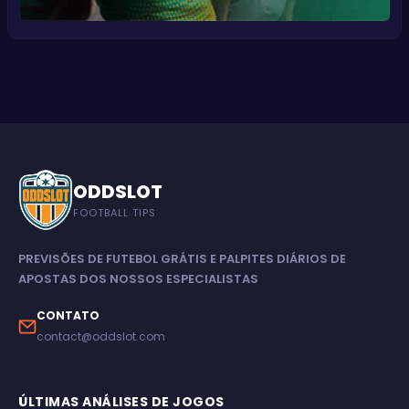
ODDSLOT
FOOTBALL TIPS
PREVISÕES DE FUTEBOL GRÁTIS E PALPITES DIÁRIOS DE
APOSTAS DOS NOSSOS ESPECIALISTAS
CONTATO
contact@oddslot.com
ÚLTIMAS ANÁLISES DE JOGOS