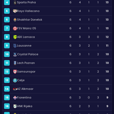
4
Sparta Praha
6
4
1
1
13
5
Rayo Vallecano
6
4
1
1
13
6
Shakhtar Donetsk
6
4
1
1
13
7
FSV Mainz 05
6
4
1
1
13
8
AEK Larnaca
6
3
3
0
12
9
Lausanne
6
3
2
1
11
10
Crystal Palace
6
3
1
2
10
11
Lech Poznan
6
3
1
2
10
12
Samsunspor
6
3
1
2
10
13
Celje
6
3
1
2
10
14
AZ Alkmaar
6
3
1
2
10
15
Fiorentina
6
3
0
3
9
16
HNK Rijeka
6
2
3
1
9