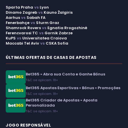
Sparta Praha
vs
Lyon
Dinamo Zagreb
vs
Kauno Žalgiris
Aarhus
vs
Sabah FA
Fenerbahçe
vs
Sturm Graz
Shamrock Rovers
vs
Egnatia Rrogozhinë
Ferencvarosi TC
vs
Gornik Zabrze
KuPS
vs
Universitatea Craiova
Maccabi Tel Aviv
vs
CSKA Sofia
ÚLTIMAS OFERTAS DE CASAS DE APOSTAS
Bet365 » Abra sua Conta e Ganhe Bônus
T&C se aplicam. 18+
Bet365 Apostas Esportivas » Bônus » Promoções
T&C se aplicam. 18+
Bet365 Criador de Apostas » Aposta
Personalizada
T&C se aplicam. 18+
JOGO RESPONSÁVEL