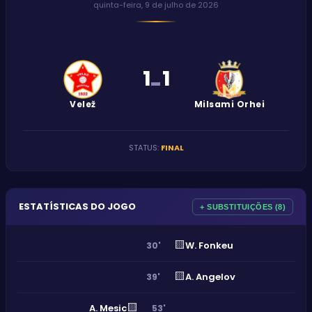
quinta-feira, 9 de julho de 2026
1
1
-
Velež
Milsami Orhei
STATUS
:
FINAL
ESTATÍSTICAS DO JOGO
+ SUBSTITUIÇÕES (8)
🟨
W. Fonkeu
30'
🟨
A. Angelov
39'
🟨
A. Mesic
53'