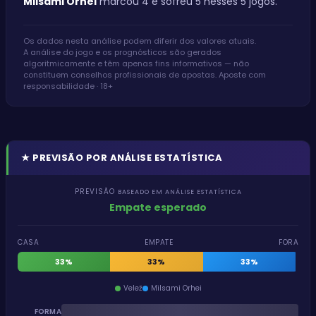
Milsami Orhei
marcou
4
e sofreu
5
nesses
5
jogos.
Os dados nesta análise podem diferir dos valores atuais.
A análise do jogo e os prognósticos são gerados
algoritmicamente e têm apenas fins informativos — não
constituem conselhos profissionais de apostas. Aposte com
responsabilidade · 18+
★
PREVISÃO POR ANÁLISE ESTATÍSTICA
PREVISÃO
BASEADO EM ANÁLISE ESTATÍSTICA
Empate esperado
CASA
EMPATE
FORA
33%
33%
33%
Velež
Milsami Orhei
FORMA