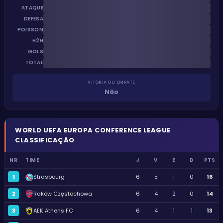
ATAQUE
DEFESA
POISSON
H2H
GOLS
TOTAL
VITÓRIA OU EMPATE
Não
WORLD
UEFA EUROPA CONFERENCE LEAGUE
CLASSIFICAÇÃO
NR
TIME
J
V
E
D
PTS
1
Strasbourg
6
5
1
0
16
2
Raków Częstochowa
6
4
2
0
14
3
AEK Athens FC
6
4
1
1
13