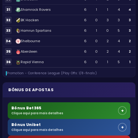
31
Shamrock Rovers
6
1
1
4
4
32
BK Hacken
6
0
3
3
3
33
Hamrun Spartans
6
1
0
5
3
34
Shelbourne
6
0
2
4
2
35
Aberdeen
6
0
2
4
2
36
Rapid Vienna
6
0
1
5
1
Promotion - Conference League (Play Offs: 1/8-finals)
BÔNUS DE APOSTAS
Bônus Bet365
+
Clique aqui para mais detalhes
Bônus Unibet
+
Clique aqui para mais detalhes