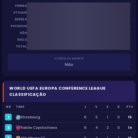
FORMA
ATAQUE
DEFESA
POISSON
H2H
GOLS
TOTAL
VITÓRIA OU EMPATE
Não
WORLD
UEFA EUROPA CONFERENCE LEAGUE
CLASSIFICAÇÃO
NR
TIME
J
V
E
D
PTS
1
Strasbourg
6
5
1
0
16
2
Raków Częstochowa
6
4
2
0
14
3