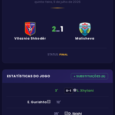
quinta-feira, 9 de julho de 2026
2
1
-
Vllaznia Shkodër
Malisheva
STATUS
:
FINAL
ESTATÍSTICAS DO JOGO
+ SUBSTITUIÇÕES (6)
⚽
L. Xhylani
3'
0-1
🟨
E. Gurishta
12'
🟨
D. Ibishi
35'