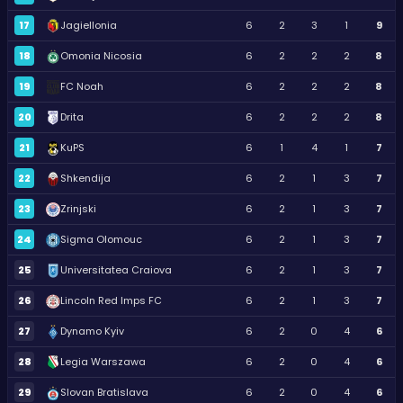
17
Jagiellonia
6
2
3
1
9
18
Omonia Nicosia
6
2
2
2
8
19
FC Noah
6
2
2
2
8
20
Drita
6
2
2
2
8
21
KuPS
6
1
4
1
7
22
Shkendija
6
2
1
3
7
23
Zrinjski
6
2
1
3
7
24
Sigma Olomouc
6
2
1
3
7
25
Universitatea Craiova
6
2
1
3
7
26
Lincoln Red Imps FC
6
2
1
3
7
27
Dynamo Kyiv
6
2
0
4
6
28
Legia Warszawa
6
2
0
4
6
29
Slovan Bratislava
6
2
0
4
6