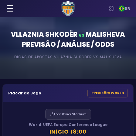
☰
BR
VLLAZNIA SHKODËR
MALISHEVA
VS
PREVISÃO / ANÁLISE / ODDS
DICAS DE APOSTAS
VLLAZNIA SHKODËR
VS
MALISHEVA
Placar do Jogo
PREVISÕES WORLD
🏏
Loro Borici Stadium
World
:
UEFA Europa Conference League
INÍCIO
18:00