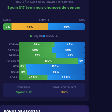
PREVISÃO
BASEADO EM ANÁLISE ESTATÍSTICA
Spain U17 tem mais chances de vencer
CASA
EMPATE
FORA
10%
45%
45%
Italy U17
Spain U17
FORMA
54%
46%
ATAQUE
50%
50%
DEFESA
57%
43%
POISSON
100%
0%
H2H
0%
100%
GOLS
13%
88%
TOTAL
43.5%
56.8%
VENCEDOR
VITÓRIA OU EMPATE
Spain U17
Sim
BÔNUS DE APOSTAS