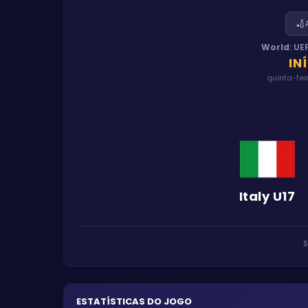
🏏
World
:
UE
IN
quinta-fei
Italy U17
S
ESTATÍSTICAS DO JOGO