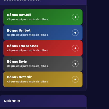
Bônus Bet365
+
Clique aqui para mais detalhes
Bônus Unibet
+
Clique aqui para mais detalhes
Bônus Ladbrokes
+
Clique aqui para mais detalhes
Bônus Bwin
+
Clique aqui para mais detalhes
Bônus Betfair
+
Clique aqui para mais detalhes
ANÚNCIO