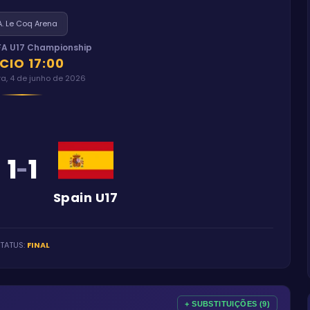
A. Le Coq Arena
FA U17 Championship
ÍCIO
17:00
ra, 4 de junho de 2026
1
1
-
Spain U17
TATUS
:
FINAL
+ SUBSTITUIÇÕES (9)