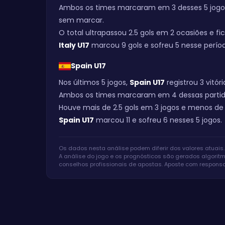
Ambos os times marcaram em
3
desses
5
jogo
sem marcar.
O total ultrapassou 2.5 gols em
2
ocasiões
e fi
Italy U17
marcou
9
gols e sofreu
5
nesse períod
Spain U17
Nos últimos
5
jogos,
Spain U17
registrou
3
vitóri
Ambos os times marcaram em
4
dessas parti
Houve mais de 2.5 gols em
3
jogos
e menos de
Spain U17
marcou
11
e sofreu
6
nesses
5
jogos.
Os dados nesta análise podem diferir dos valores atuais.
A análise do jogo e os prognósticos são gerados algorit
conselhos profissionais de apostas. Aposte com responsab