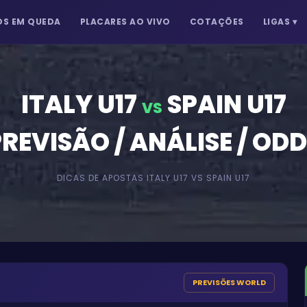
S EM QUEDA
PLACARES AO VIVO
COTAÇÕES
LIGAS
▾
ITALY U17
SPAIN U17
VS
REVISÃO / ANÁLISE / OD
DICAS DE APOSTAS
ITALY U17
VS
SPAIN U17
PREVISÕES WORLD