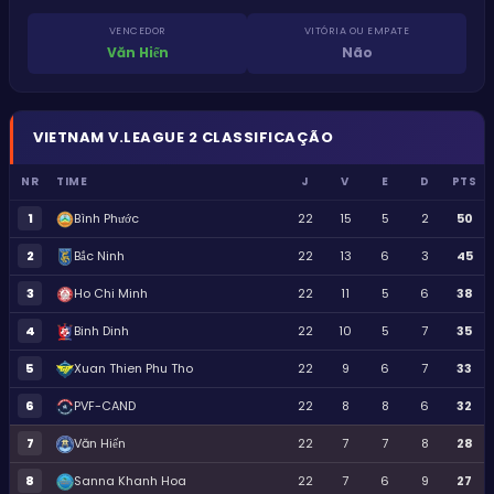
VENCEDOR
VITÓRIA OU EMPATE
Văn Hiến
Não
VIETNAM
V.LEAGUE 2
CLASSIFICAÇÃO
NR
TIME
J
V
E
D
PTS
1
Bình Phước
22
15
5
2
50
2
Bắc Ninh
22
13
6
3
45
3
Ho Chi Minh
22
11
5
6
38
4
Binh Dinh
22
10
5
7
35
5
Xuan Thien Phu Tho
22
9
6
7
33
6
PVF-CAND
22
8
8
6
32
7
Văn Hiến
22
7
7
8
28
8
Sanna Khanh Hoa
22
7
6
9
27