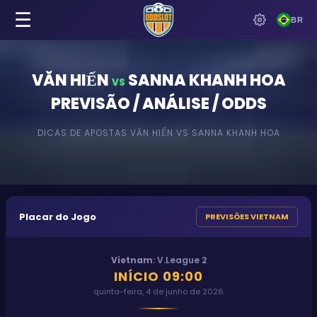
☰
BR
VĂN HIẾN
SANNA KHANH HOA
VS
PREVISÃO / ANÁLISE / ODDS
DICAS DE APOSTAS
VĂN HIẾN
VS
SANNA KHANH HOA
Placar do Jogo
PREVISÕES VIETNAM
Vietnam
:
V.League 2
INÍCIO
09:00
quinta-feira, 4 de junho de 2026