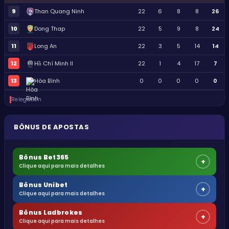
9
Than Quang Ninh
22
6
8
8
26
10
Dong Thap
22
5
9
8
24
11
Long An
22
3
5
14
14
12
Hồ Chí Minh II
22
1
4
17
7
13
Hòa Bình
0
0
0
0
0
Relegation
BÔNUS DE APOSTAS
Bônus Bet365
+
Clique aqui para mais detalhes
Bônus Unibet
+
Clique aqui para mais detalhes
Bônus Ladbrokes
+
Clique aqui para mais detalhes