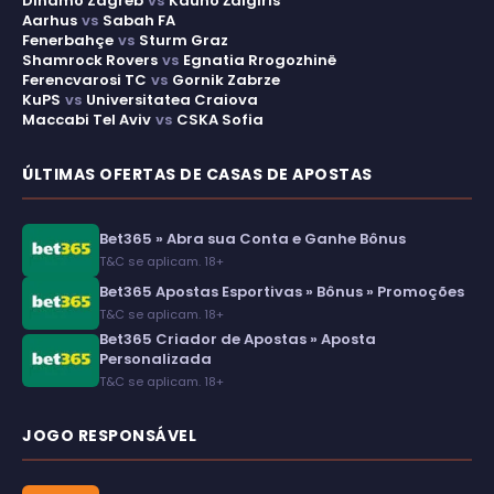
Dinamo Zagreb
vs
Kauno Žalgiris
Aarhus
vs
Sabah FA
Fenerbahçe
vs
Sturm Graz
Shamrock Rovers
vs
Egnatia Rrogozhinë
Ferencvarosi TC
vs
Gornik Zabrze
KuPS
vs
Universitatea Craiova
Maccabi Tel Aviv
vs
CSKA Sofia
ÚLTIMAS OFERTAS DE CASAS DE APOSTAS
Bet365 » Abra sua Conta e Ganhe Bônus
T&C se aplicam. 18+
Bet365 Apostas Esportivas » Bônus » Promoções
T&C se aplicam. 18+
Bet365 Criador de Apostas » Aposta
Personalizada
T&C se aplicam. 18+
JOGO RESPONSÁVEL