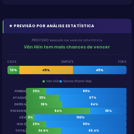
★
PREVISÃO POR ANÁLISE ESTATÍSTICA
PREVISÃO
BASEADO EM ANÁLISE ESTATÍSTICA
Văn Hiến tem mais chances de vencer
CASA
EMPATE
FORA
10%
45%
45%
Văn Hiến
Sanna Khanh Hoa
FORMA
20%
80%
ATAQUE
33%
67%
DEFESA
36%
64%
POISSON
64%
36%
H2H
0%
100%
GOLS
20%
80%
TOTAL
34.6%
65.4%