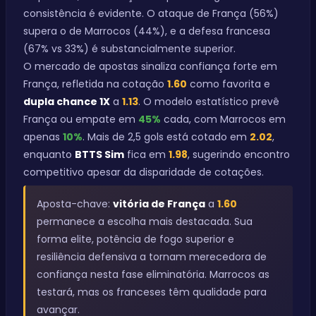
consistência é evidente. O ataque de França (56%)
supera o de Marrocos (44%), e a defesa francesa
(67% vs 33%) é substancialmente superior.
O mercado de apostas sinaliza confiança forte em
França, refletida na cotação
1.60
como favorita e
dupla chance 1X
a
1.13
. O modelo estatístico prevê
França ou empate em
45%
cada, com Marrocos em
apenas
10%
. Mais de 2,5 gols está cotado em
2.02
,
enquanto
BTTS Sim
fica em
1.98
, sugerindo encontro
competitivo apesar da disparidade de cotações.
Aposta-chave:
vitória de França
a
1.60
permanece a escolha mais destacada. Sua
forma elite, potência de fogo superior e
resiliência defensiva a tornam merecedora de
confiança nesta fase eliminatória. Marrocos as
testará, mas os franceses têm qualidade para
avançar.