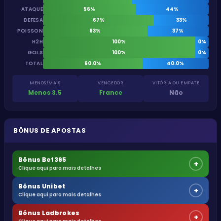
ATAQUE
56%
44%
DEFESA
67%
33%
POISSON
63%
37%
H2H
100%
0%
GOLS
100%
0%
TOTAL
60.0%
40.0%
MENOS/MAIS
VENCEDOR
VITÓRIA OU EMPATE
Menos 3.5
France
Não
BÔNUS DE APOSTAS
Bônus Bet365
+
Clique aqui para mais detalhes
Bônus Unibet
+
Clique aqui para mais detalhes
Bônus Ladbrokes
+