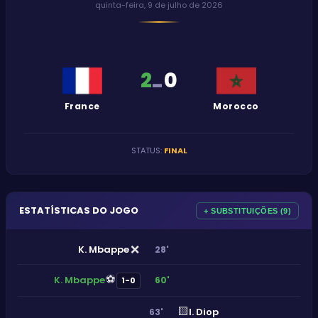
quinta-feira, 9 de julho de 2026
2
0
-
France
Morocco
STATUS
:
FINAL
ESTATÍSTICAS DO JOGO
+ SUBSTITUIÇÕES (9)
❌
K. Mbappe
28'
⚽
K. Mbappe
60'
1-0
🟨
I. Diop
63'