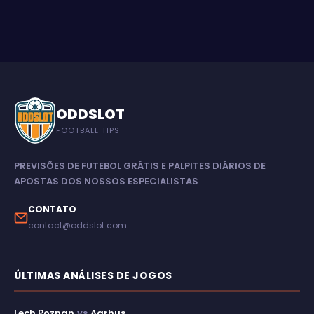
ODDSLOT
FOOTBALL TIPS
PREVISÕES DE FUTEBOL GRÁTIS E PALPITES DIÁRIOS DE
APOSTAS DOS NOSSOS ESPECIALISTAS
CONTATO
contact@oddslot.com
ÚLTIMAS ANÁLISES DE JOGOS
Lech Poznan
vs
Aarhus