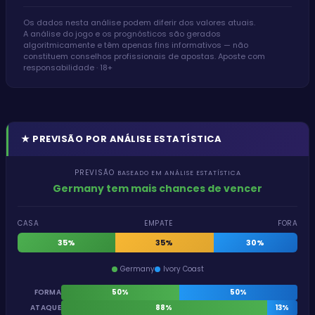
Os dados nesta análise podem diferir dos valores atuais.
A análise do jogo e os prognósticos são gerados
algoritmicamente e têm apenas fins informativos — não
constituem conselhos profissionais de apostas. Aposte com
responsabilidade · 18+
★
PREVISÃO POR ANÁLISE ESTATÍSTICA
PREVISÃO
BASEADO EM ANÁLISE ESTATÍSTICA
Germany tem mais chances de vencer
CASA
EMPATE
FORA
35%
35%
30%
Germany
Ivory Coast
FORMA
50%
50%
ATAQUE
88%
13%