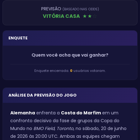
PREVISÃO
(BASEADO NAS ODDS)
VITÓRIA CASA
★
★
★
ENQUETE
Quem você acha que vai ganhar?
Enquete encerrada.
0
usuários votaram.
ANÁLISE DA PREVISÃO DO JOGO
Alemanha
enfrenta a
Costa do Marfim
em um
confronto decisivo da fase de grupos da Copa do
Mundo no
BMO Field, Toronto
, no sábado, 20 de junho
de 2026 às 20:00 UTC. Ambas as equipes chegam