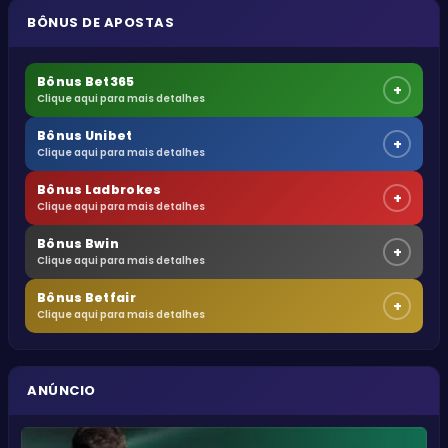
BÔNUS DE APOSTAS
Bônus Bet365
+
Clique aqui para mais detalhes
Bônus Unibet
+
Clique aqui para mais detalhes
Bônus Ladbrokes
+
Clique aqui para mais detalhes
Bônus Bwin
+
Clique aqui para mais detalhes
Bônus Betfair
+
Clique aqui para mais detalhes
ANÚNCIO