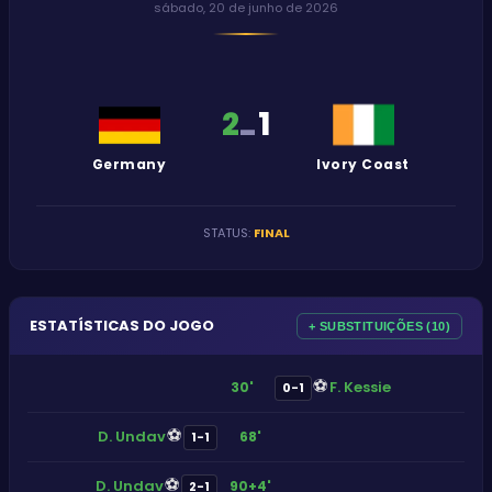
sábado, 20 de junho de 2026
2
1
-
Germany
Ivory Coast
STATUS
:
FINAL
ESTATÍSTICAS DO JOGO
+ SUBSTITUIÇÕES (10)
⚽
F. Kessie
30'
0-1
⚽
D. Undav
68'
1-1
⚽
D. Undav
90+4'
2-1