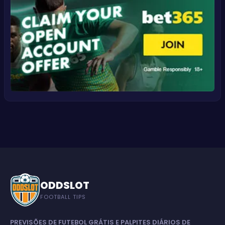
ODDSLOT
FOOTBALL TIPS
PREVISÕES DE FUTEBOL GRÁTIS E PALPITES DIÁRIOS DE