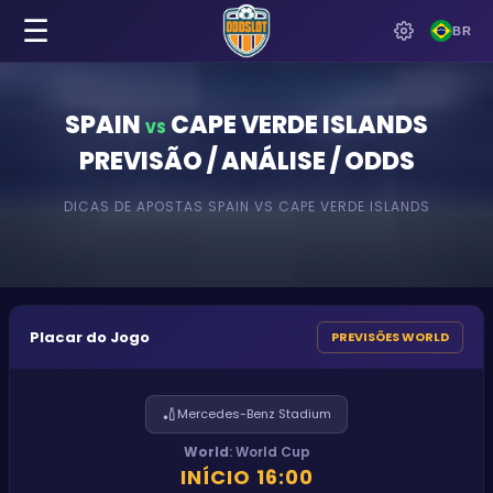
☰
BR
SPAIN
CAPE VERDE ISLANDS
VS
PREVISÃO / ANÁLISE / ODDS
DICAS DE APOSTAS
SPAIN
VS
CAPE VERDE ISLANDS
Placar do Jogo
PREVISÕES WORLD
🏏
Mercedes-Benz Stadium
World
:
World Cup
INÍCIO
16:00