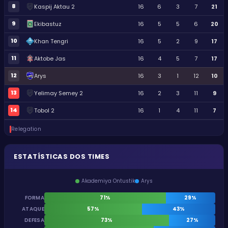
8
Kaspij Aktau 2
16
6
3
7
21
9
Ekibastuz
16
5
5
6
20
10
Khan Tengri
16
5
2
9
17
11
Aktobe Jas
16
4
5
7
17
12
Arys
16
3
1
12
10
13
Yelimay Semey 2
16
2
3
11
9
14
Tobol 2
16
1
4
11
7
Relegation
ESTATÍSTICAS DOS TIMES
Akademiya Ontustik
Arys
FORMA
71%
29%
ATAQUE
57%
43%
DEFESA
73%
27%