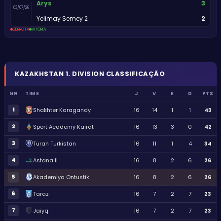
3
Arys
03/07/26
FT
2
Yelimay Semey 2
DERROTA
VITÓRIA
KAZAKHSTAN
1. DIVISION
CLASSIFICAÇÃO
NR
TIME
J
V
E
D
PTS
1
Shakhter Karagandy
16
14
1
1
43
2
Sport Academy Kairat
16
13
3
0
42
3
Turan Turkistan
16
11
1
4
34
4
Astana II
16
8
2
6
26
5
Akademiya Ontustik
16
8
2
6
26
6
Taraz
16
7
2
7
23
7
Jaiyq
16
7
2
7
23