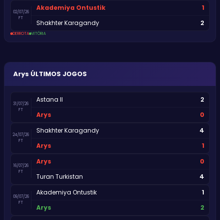
1
Akademiya Ontustik
02/07/26
FT
2
Shakhter Karagandy
DERROTA
VITÓRIA
Arys
ÚLTIMOS JOGOS
2
Astana II
31/07/26
FT
0
Arys
4
Shakhter Karagandy
24/07/26
FT
1
Arys
0
Arys
16/07/26
FT
4
Turan Turkistan
1
Akademiya Ontustik
09/07/26
FT
2
Arys