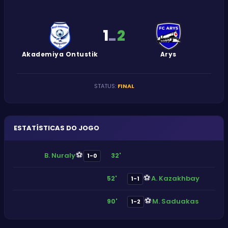
1
2
-
Akademiya Ontustik
Arys
STATUS
:
FINAL
ESTATÍSTICAS DO JOGO
⚽
B. Nuraly
32'
1-0
⚽
A. Kazakhbay
52'
1-1
⚽
M. Saduakas
90'
1-2