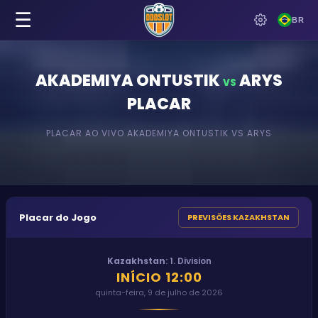
☰
BR
AKADEMIYA ONTUSTIK
ARYS
VS
PLACAR
PLACAR AO VIVO
AKADEMIYA ONTUSTIK
VS
ARYS
Placar do Jogo
PREVISÕES KAZAKHSTAN
Kazakhstan
:
1. Division
INÍCIO
12:00
quinta-feira, 9 de julho de 2026