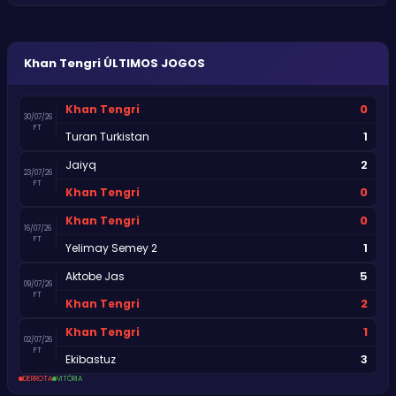
Khan Tengri
ÚLTIMOS JOGOS
0
Khan Tengri
30/07/26
FT
1
Turan Turkistan
2
Jaiyq
23/07/26
FT
0
Khan Tengri
0
Khan Tengri
16/07/26
FT
1
Yelimay Semey 2
5
Aktobe Jas
09/07/26
FT
2
Khan Tengri
1
Khan Tengri
02/07/26
FT
3
Ekibastuz
DERROTA
VITÓRIA