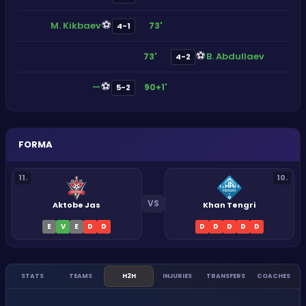
⚽
M. Kikbaev
73'
4-1
⚽
B. Abdullaev
73'
4-2
⚽
—
90+1'
5-2
FORMA
11
.
10
.
VS
Aktobe Jas
Khan Tengri
E
V
E
D
D
D
D
D
D
D
STATS
TEAMS
H2H
INJURIES
TRANSFERS
COACHES