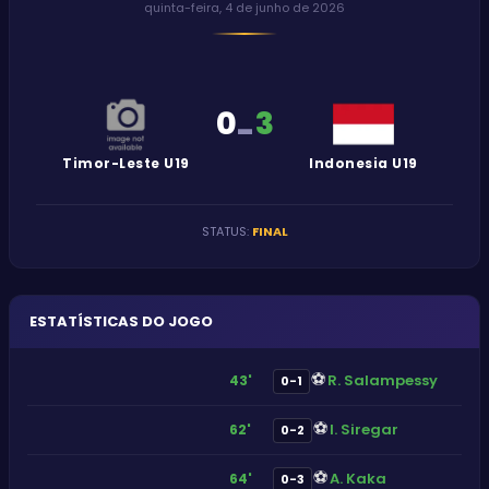
quinta-feira, 4 de junho de 2026
0
3
-
Timor-Leste U19
Indonesia U19
STATUS
:
FINAL
ESTATÍSTICAS DO JOGO
⚽
R. Salampessy
43'
0-1
⚽
I. Siregar
62'
0-2
⚽
A. Kaka
64'
0-3