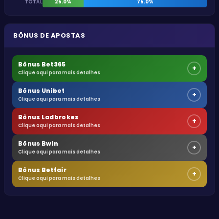
TOTAL
25.0%
75.0%
BÔNUS DE APOSTAS
Bônus Bet365
+
Clique aqui para mais detalhes
Bônus Unibet
+
Clique aqui para mais detalhes
Bônus Ladbrokes
+
Clique aqui para mais detalhes
Bônus Bwin
+
Clique aqui para mais detalhes
Bônus Betfair
+
Clique aqui para mais detalhes