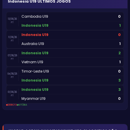
Indonesia U19
ÚLTIMOS JOGOS
0
Cambodia U19
13/06/26
FT
1
Indonesia U19
0
Indonesia U19
11/06/26
FT
1
Australia U19
2
Indonesia U19
07/06/26
FT
1
Vietnam U19
0
Timor-Leste U19
04/06/26
FT
3
Indonesia U19
3
Indonesia U19
01/06/26
FT
0
Myanmar U19
DERROTA
VITÓRIA