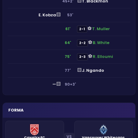
🟨
T. Blackmon
45+2'
🟨
E. Kobza
53'
⚽
T. Muller
61'
2-1
⚽
B. White
64'
2-2
⚽
R. Elloumi
75'
2-3
🟨
J. Ngando
77'
🟨
—
90+3'
FORMA
VS
Cavalry FC
Vancouver Whitecaps