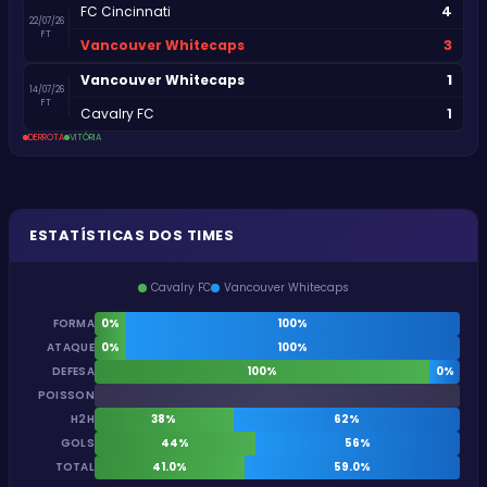
4
FC Cincinnati
22/07/26
FT
3
Vancouver Whitecaps
1
Vancouver Whitecaps
14/07/26
FT
1
Cavalry FC
DERROTA
VITÓRIA
ESTATÍSTICAS DOS TIMES
Cavalry FC
Vancouver Whitecaps
FORMA
0%
100%
ATAQUE
0%
100%
DEFESA
100%
0%
POISSON
H2H
38%
62%
GOLS
44%
56%
TOTAL
41.0%
59.0%