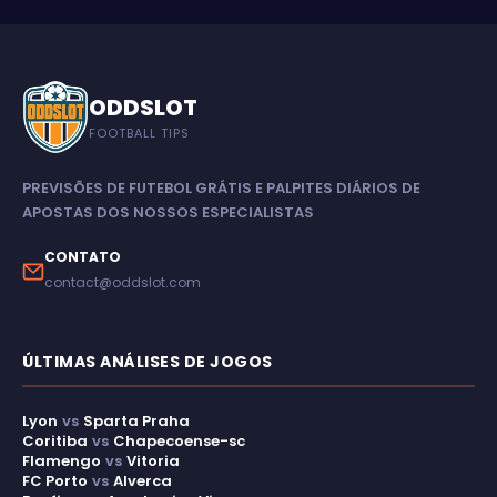
ODDSLOT
FOOTBALL TIPS
PREVISÕES DE FUTEBOL GRÁTIS E PALPITES DIÁRIOS DE
APOSTAS DOS NOSSOS ESPECIALISTAS
CONTATO
contact@oddslot.com
ÚLTIMAS ANÁLISES DE JOGOS
Lyon
vs
Sparta Praha
Coritiba
vs
Chapecoense-sc
Flamengo
vs
Vitoria
FC Porto
vs
Alverca