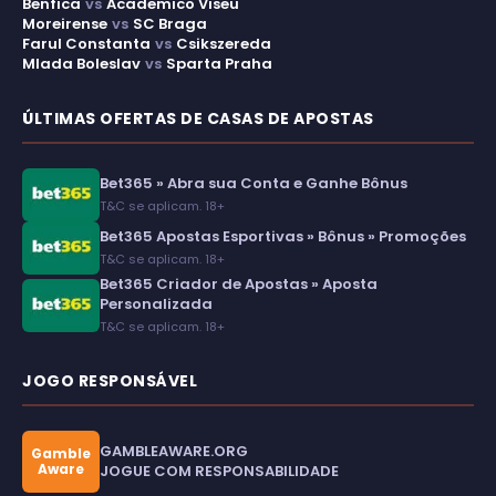
Benfica
vs
Academico Viseu
Moreirense
vs
SC Braga
Farul Constanta
vs
Csikszereda
Mlada Boleslav
vs
Sparta Praha
ÚLTIMAS OFERTAS DE CASAS DE APOSTAS
Bet365 » Abra sua Conta e Ganhe Bônus
T&C se aplicam. 18+
Bet365 Apostas Esportivas » Bônus » Promoções
T&C se aplicam. 18+
Bet365 Criador de Apostas » Aposta
Personalizada
T&C se aplicam. 18+
JOGO RESPONSÁVEL
GAMBLEAWARE.ORG
Gamble
Aware
JOGUE COM RESPONSABILIDADE