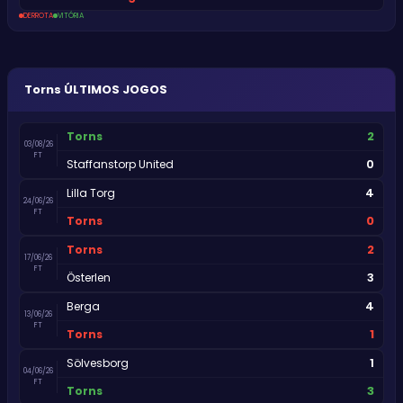
DERROTA
VITÓRIA
Torns
ÚLTIMOS JOGOS
2
Torns
03/08/26
FT
0
Staffanstorp United
4
Lilla Torg
24/06/26
FT
0
Torns
2
Torns
17/06/26
FT
3
Österlen
4
Berga
13/06/26
FT
1
Torns
1
Sölvesborg
04/06/26
FT
3
Torns