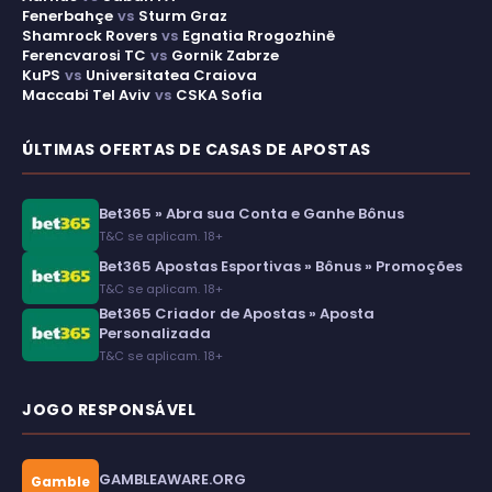
Fenerbahçe
vs
Sturm Graz
Shamrock Rovers
vs
Egnatia Rrogozhinë
Ferencvarosi TC
vs
Gornik Zabrze
KuPS
vs
Universitatea Craiova
Maccabi Tel Aviv
vs
CSKA Sofia
ÚLTIMAS OFERTAS DE CASAS DE APOSTAS
Bet365 » Abra sua Conta e Ganhe Bônus
T&C se aplicam. 18+
Bet365 Apostas Esportivas » Bônus » Promoções
T&C se aplicam. 18+
Bet365 Criador de Apostas » Aposta
Personalizada
T&C se aplicam. 18+
JOGO RESPONSÁVEL
GAMBLEAWARE.ORG
Gamble