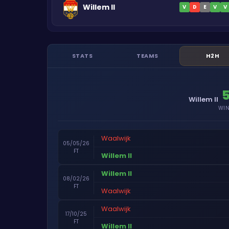
Willem II
V
D
E
V
V
STATS
TEAMS
H2H
Willem II
WI
Waalwijk
05/05/26
FT
Willem II
Willem II
08/02/26
FT
Waalwijk
Waalwijk
17/10/25
FT
Willem II