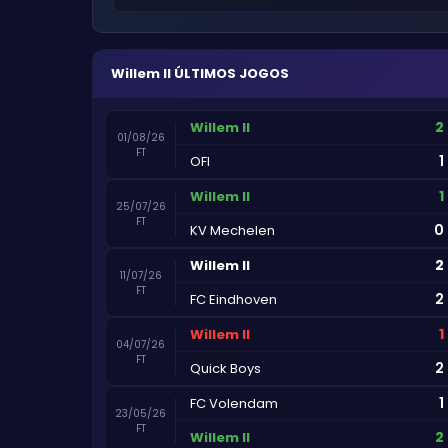
Willem II
ÚLTIMOS JOGOS
2
Willem II
01/08/26
FT
1
OFI
1
Willem II
25/07/26
FT
0
KV Mechelen
2
Willem II
11/07/26
FT
2
FC Eindhoven
1
Willem II
04/07/26
FT
2
Quick Boys
1
FC Volendam
23/05/26
FT
2
Willem II