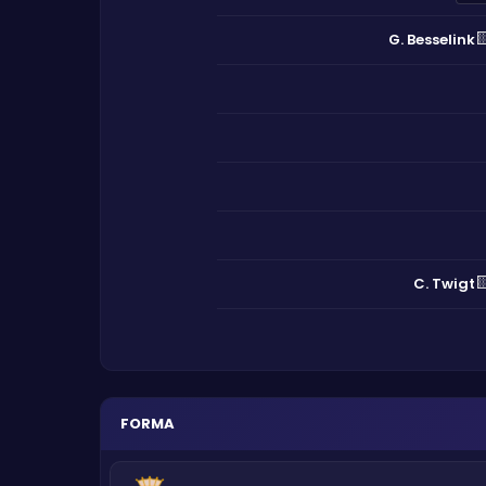

G. Besselink

C. Twigt
FORMA