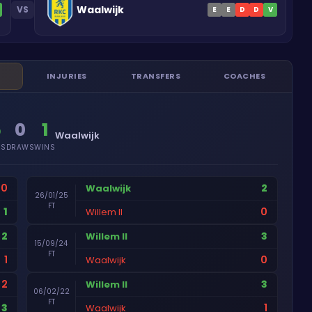
Waalwijk
VS
E
E
D
D
V
INJURIES
TRANSFERS
COACHES
5
0
1
Waalwijk
NS
DRAWS
WINS
0
2
Waalwijk
26/01/25
FT
1
0
Willem II
2
3
Willem II
15/09/24
FT
1
0
Waalwijk
2
3
Willem II
06/02/22
FT
3
1
Waalwijk