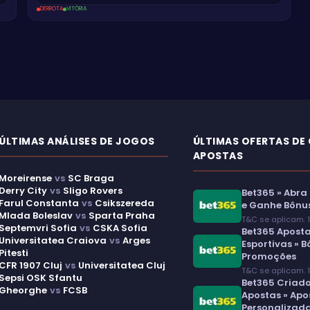
DERROTA
VITÓRIA
ÚLTIMAS ANÁLISES DE JOGOS
ÚLTIMAS OFERTAS DE
APOSTAS
Moreirense
vs
SC Braga
Derry City
vs
Sligo Rovers
Bet365 » Abra
Farul Constanta
vs
Csikszereda
e Ganhe Bônu
Mlada Boleslav
vs
Sparta Praha
T&C se aplicam. 
Septemvri Sofia
vs
CSKA Sofia
Bet365 Apost
Universitatea Craiova
vs
Arges
Esportivas » B
Pitesti
Promoções
CFR 1907 Cluj
vs
Universitatea Cluj
T&C se aplicam. 
Sepsi OSK Sfantu
Bet365 Criado
Gheorghe
vs
FCSB
Apostas » Apo
Personalizad