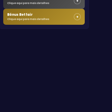
+
Clique aqui para mais detalhes
Bônus Betfair
+
Clique aqui para mais detalhes