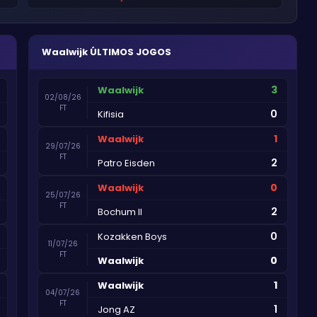
Waalwijk
ÚLTIMOS JOGOS
3
Waalwijk
02/08/26
FT
0
Kifisia
1
Waalwijk
29/07/26
FT
2
Patro Eisden
0
Waalwijk
25/07/26
FT
2
Bochum II
0
Kozakken Boys
11/07/26
FT
0
Waalwijk
1
Waalwijk
04/07/26
FT
1
Jong AZ