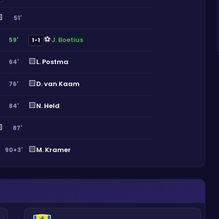

51'
⚽
J. Boetius
59'
1-1
🟨
L. Postma
64'
🟨
D. van Kaam
76'
🟨
N. Held
84'

87'
🟨
M. Kramer
90+3'