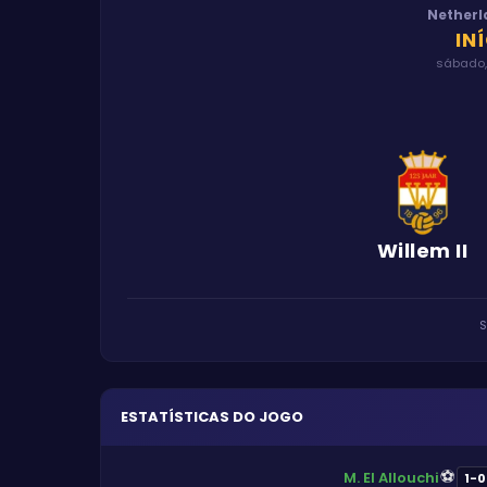
Netherl
IN
sábado,
Willem II
S
ESTATÍSTICAS DO JOGO
⚽
M. El Allouchi
1-0