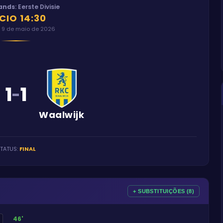
ands
:
Eerste Divisie
ÍCIO
14:30
 9 de maio de 2026
1
1
-
Waalwijk
TATUS
:
FINAL
+ SUBSTITUIÇÕES (8)
46'