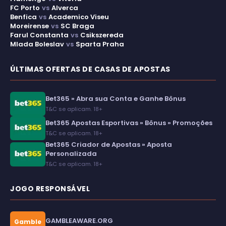
FC Porto
vs
Alverca
Benfica
vs
Academico Viseu
Moreirense
vs
SC Braga
Farul Constanta
vs
Csikszereda
Mlada Boleslav
vs
Sparta Praha
ÚLTIMAS OFERTAS DE CASAS DE APOSTAS
Bet365 » Abra sua Conta e Ganhe Bônus
T&C se aplicam. 18+
Bet365 Apostas Esportivas » Bônus » Promoções
T&C se aplicam. 18+
Bet365 Criador de Apostas » Aposta
Personalizada
T&C se aplicam. 18+
JOGO RESPONSÁVEL
GAMBLEAWARE.ORG
Gamble