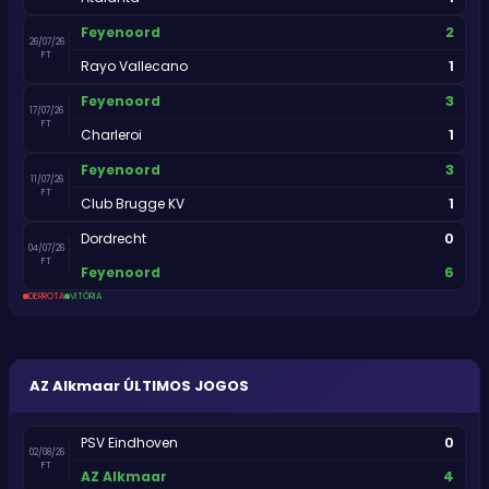
2
Feyenoord
26/07/26
FT
1
Rayo Vallecano
3
Feyenoord
17/07/26
FT
1
Charleroi
3
Feyenoord
11/07/26
FT
1
Club Brugge KV
0
Dordrecht
04/07/26
FT
6
Feyenoord
DERROTA
VITÓRIA
AZ Alkmaar
ÚLTIMOS JOGOS
0
PSV Eindhoven
02/08/26
FT
4
AZ Alkmaar