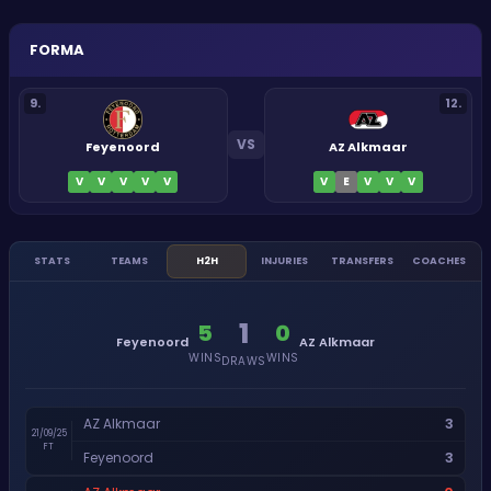
FORMA
9
.
12
.
VS
Feyenoord
AZ Alkmaar
V
V
V
V
V
V
E
V
V
V
STATS
TEAMS
H2H
INJURIES
TRANSFERS
COACHES
1
5
0
Feyenoord
AZ Alkmaar
WINS
WINS
DRAWS
3
AZ Alkmaar
21/09/25
FT
3
Feyenoord