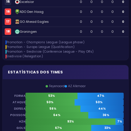
15
Excelsior
0
0
0
0
0
16
ADO Den Haag
0
0
0
0
0
17
GO Ahead Eagles
0
0
0
0
0
18
Groningen
0
0
0
0
0
Promotion - Champions League (League phase)
Promotion - Europa League (Qualification)
Promotion - Eredivisie (Conference League - Play Offs)
Eredivisie (Relegation)
ESTATÍSTICAS DOS TIMES
Feyenoord
AZ Alkmaar
FORMA
53%
47%
ATAQUE
50%
50%
DEFESA
56%
44%
POISSON
64%
36%
H2H
93%
7%
GOLS
67%
33%