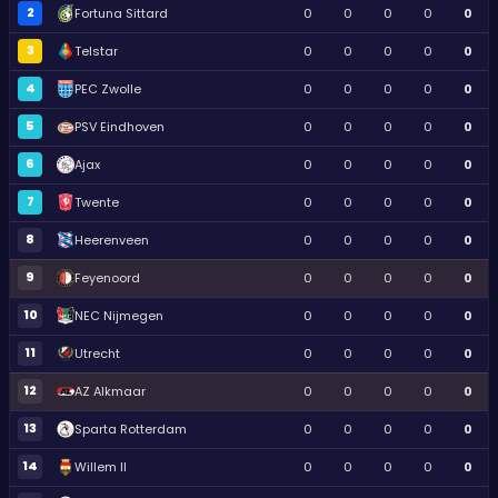
2
Fortuna Sittard
0
0
0
0
0
3
Telstar
0
0
0
0
0
4
PEC Zwolle
0
0
0
0
0
5
PSV Eindhoven
0
0
0
0
0
6
Ajax
0
0
0
0
0
7
Twente
0
0
0
0
0
8
Heerenveen
0
0
0
0
0
9
Feyenoord
0
0
0
0
0
10
NEC Nijmegen
0
0
0
0
0
11
Utrecht
0
0
0
0
0
12
AZ Alkmaar
0
0
0
0
0
13
Sparta Rotterdam
0
0
0
0
0
14
Willem II
0
0
0
0
0