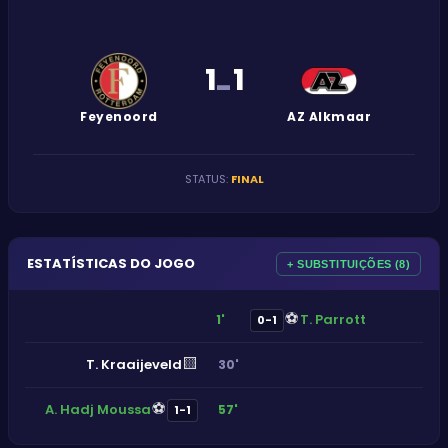
1
1
-
Feyenoord
AZ Alkmaar
STATUS
:
FINAL
ESTATÍSTICAS DO JOGO
+ SUBSTITUIÇÕES (8)
⚽
T. Parrott
1'
0-1
🟨
T. Kraaijeveld
30'
⚽
A. Hadj Moussa
57'
1-1