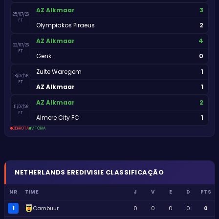
3
AZ Alkmaar
25/07/26
FT
2
Olympiakos Piraeus
4
AZ Alkmaar
22/07/26
FT
0
Genk
1
Zulte Waregem
18/07/26
FT
1
AZ Alkmaar
2
AZ Alkmaar
11/07/26
FT
1
Almere City FC
DERROTA
VITÓRIA
NETHERLANDS
EREDIVISIE
CLASSIFICAÇÃO
NR
TIME
J
V
E
D
PTS
1
Cambuur
0
0
0
0
0