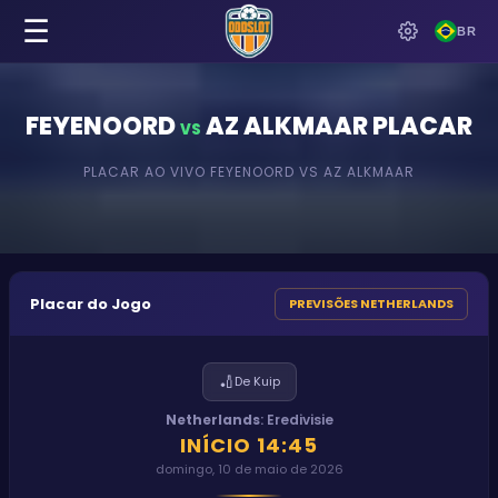
☰
BR
FEYENOORD
AZ ALKMAAR
PLACAR
VS
PLACAR AO VIVO
FEYENOORD
VS
AZ ALKMAAR
Placar do Jogo
PREVISÕES NETHERLANDS
🏏
De Kuip
Netherlands
:
Eredivisie
INÍCIO
14:45
domingo, 10 de maio de 2026