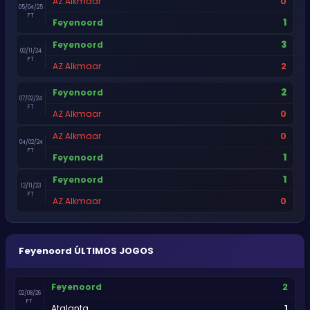
0
AZ Alkmaar
05/04/25
FT
1
Feyenoord
3
Feyenoord
02/11/24
FT
2
AZ Alkmaar
2
Feyenoord
07/02/24
FT
0
AZ Alkmaar
0
AZ Alkmaar
04/02/24
FT
1
Feyenoord
1
Feyenoord
12/11/23
FT
0
AZ Alkmaar
Feyenoord
ÚLTIMOS JOGOS
2
Feyenoord
02/08/26
FT
1
Atalanta