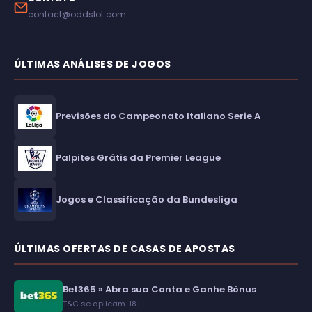
contact@oddslot.com
ÚLTIMAS ANÁLISES DE JOGOS
Previsões do Campeonato Italiano Serie A
Palpites Grátis da Premier League
Jogos e Classificação da Bundesliga
ÚLTIMAS OFERTAS DE CASAS DE APOSTAS
Bet365 » Abra sua Conta e Ganhe Bônus
T&C se aplicam. 18+