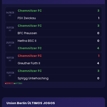
3
Chemnitzer FC
04/08/26
FT
1
FSV Zwickau
3
Chemnitzer FC
31/07/26
FT
0
BFC Preussen
0
Hertha BSC II
25/07/26
FT
4
Chemnitzer FC
1
Chemnitzer FC
18/07/26
FT
4
Greuther Fürth II
3
Chemnitzer FC
15/07/26
FT
0
SpVgg Unterhaching
DERROTA
VITÓRIA
Union Berlin
ÚLTIMOS JOGOS