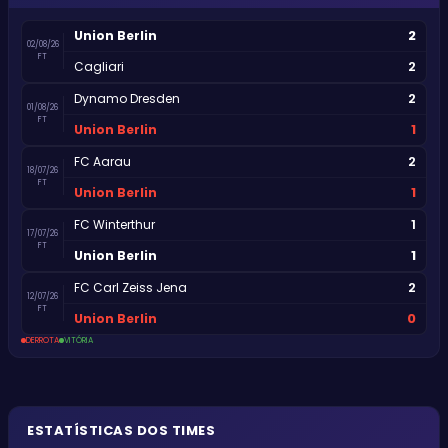
2
Union Berlin
02/08/26
FT
2
Cagliari
2
Dynamo Dresden
01/08/26
FT
1
Union Berlin
2
FC Aarau
18/07/26
FT
1
Union Berlin
1
FC Winterthur
17/07/26
FT
1
Union Berlin
2
FC Carl Zeiss Jena
12/07/26
FT
0
Union Berlin
DERROTA
VITÓRIA
ESTATÍSTICAS DOS TIMES