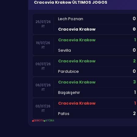
Cracovia Krakow
ÚLTIMOS JOGOS
0
Lech Poznan
25/07/26
FT
0
Cracovia Krakow
1
Cracovia Krakow
19/07/26
FT
0
Sevilla
2
Cracovia Krakow
09/07/26
FT
0
Pardubice
3
Cracovia Krakow
06/07/26
FT
1
Başakşehir
1
Cracovia Krakow
03/07/26
FT
2
Pafos
DERROTA
VITÓRIA