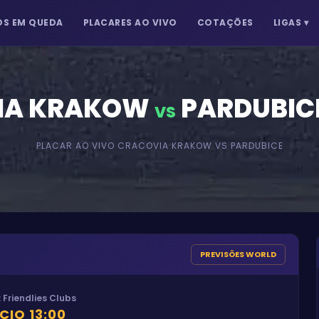
S EM QUEDA
PLACARES AO VIVO
COTAÇÕES
LIGAS
▾
IA KRAKOW
PARDUBIC
VS
PLACAR AO VIVO
CRACOVIA KRAKOW
VS
PARDUBICE
PREVISÕES WORLD
:
Friendlies Clubs
ÍCIO
13:00