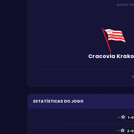
quinta-fei
Cracovia Krak
S
ESTATÍSTICAS DO JOGO
⚽
—
1-0
⚽
—
2-0