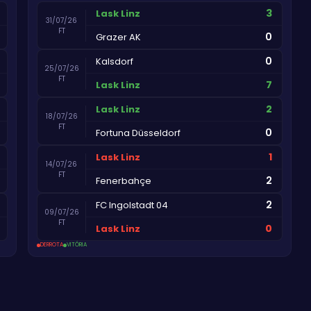
3
Lask Linz
31/07/26
FT
0
Grazer AK
0
Kalsdorf
25/07/26
FT
7
Lask Linz
2
Lask Linz
18/07/26
FT
0
Fortuna Düsseldorf
1
Lask Linz
14/07/26
FT
2
Fenerbahçe
2
FC Ingolstadt 04
09/07/26
FT
0
Lask Linz
DERROTA
VITÓRIA