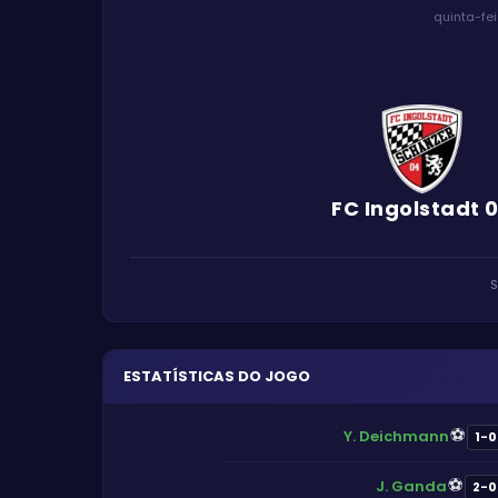
quinta-fei
FC Ingolstadt 
S
ESTATÍSTICAS DO JOGO
⚽
Y. Deichmann
1-0
⚽
J. Ganda
2-0