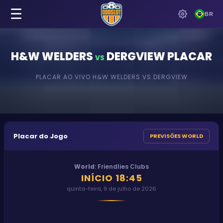
☰
BR
H&W WELDERS
DERGVIEW
PLACAR
VS
PLACAR AO VIVO
H&W WELDERS
VS
DERGVIEW
Placar do Jogo
PREVISÕES WORLD
World
:
Friendlies Clubs
INÍCIO
18:45
quinta-feira, 9 de julho de 2026