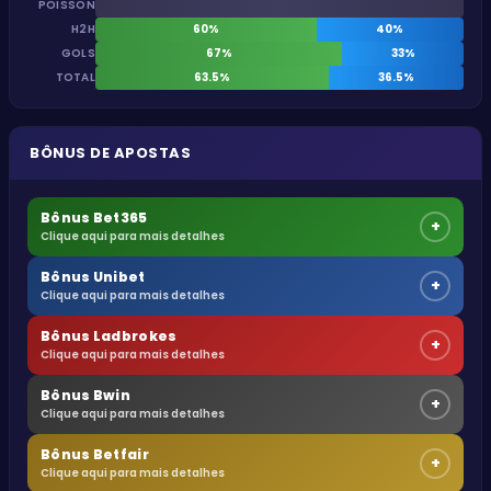
POISSON
H2H
60%
40%
GOLS
67%
33%
TOTAL
63.5%
36.5%
BÔNUS DE APOSTAS
Bônus Bet365
+
Clique aqui para mais detalhes
Bônus Unibet
+
Clique aqui para mais detalhes
Bônus Ladbrokes
+
Clique aqui para mais detalhes
Bônus Bwin
+
Clique aqui para mais detalhes
Bônus Betfair
+
Clique aqui para mais detalhes