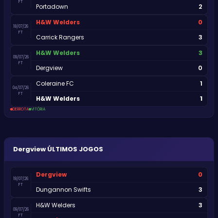
FT
2
Portadown
0
H&W Welders
18/07/26
FT
3
Carrick Rangers
3
H&W Welders
09/07/26
FT
0
Dergview
1
Coleraine FC
04/07/26
FT
1
H&W Welders
DERROTA
VITÓRIA
Dergview
ÚLTIMOS JOGOS
0
Dergview
18/07/26
FT
3
Dungannon Swifts
3
H&W Welders
09/07/26
FT