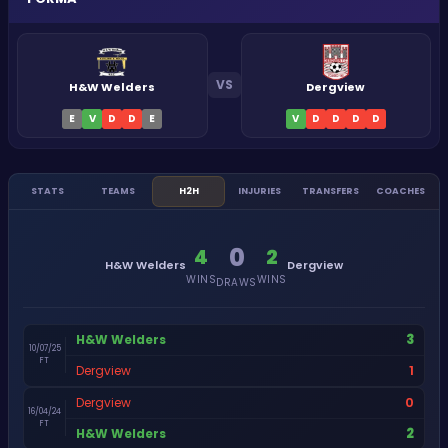
VS
H&W Welders
Dergview
E
V
D
D
E
V
D
D
D
D
STATS
TEAMS
H2H
INJURIES
TRANSFERS
COACHES
0
4
2
H&W Welders
Dergview
WINS
WINS
DRAWS
3
H&W Welders
10/07/25
FT
1
Dergview
0
Dergview
16/04/24
FT
2
H&W Welders