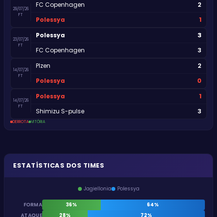
2
FC Copenhagen
29/07/26
FT
1
Polessya
3
Polessya
23/07/26
FT
3
FC Copenhagen
2
Plzen
14/07/26
FT
0
Polessya
1
Polessya
14/07/26
FT
3
Shimizu S-pulse
DERROTA
VITÓRIA
ESTATÍSTICAS DOS TIMES
Jagiellonia
Polessya
FORMA
36%
64%
ATAQUE
28%
72%