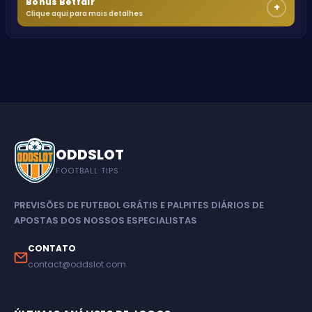
Bônus Betfair
+
Clique aqui para mais detalhes
ODDSLOT
FOOTBALL TIPS
PREVISÕES DE FUTEBOL GRÁTIS E PALPITES DIÁRIOS DE
APOSTAS DOS NOSSOS ESPECIALISTAS
CONTATO
contact@oddslot.com