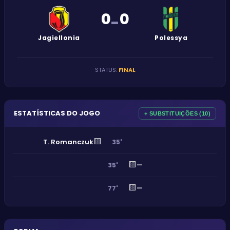
0
0
-
Jagiellonia
Polessya
STATUS
:
FINAL
ESTATÍSTICAS DO JOGO
+ SUBSTITUIÇÕES (10)
🟨
T. Romanczuk
35'
🟨
—
35'
🟨
—
77'