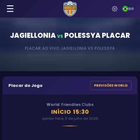
☰
BR
JAGIELLONIA
POLESSYA
PLACAR
VS
PLACAR AO VIVO
JAGIELLONIA
VS
POLESSYA
Placar do Jogo
PREVISÕES WORLD
World
:
Friendlies Clubs
INÍCIO
15:30
quinta-feira, 9 de julho de 2026