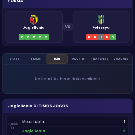
FORMA
VS
Jagiellonia
Polessya
V
V
V
V
V
D
D
E
D
V
STATS
TEAMS
H2H
INJURIES
TRANSFERS
COACHES
No head-to-head data available
Jagiellonia
ÚLTIMOS JOGOS
1
Motor Lublin
31/07/26
FT
2
Jagiellonia