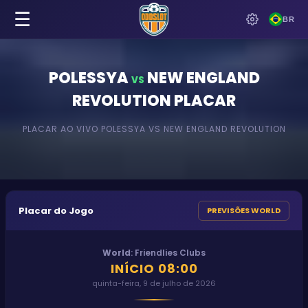
☰
BR
POLESSYA
NEW ENGLAND
VS
REVOLUTION
PLACAR
PLACAR AO VIVO
POLESSYA
VS
NEW ENGLAND REVOLUTION
Placar do Jogo
PREVISÕES WORLD
World
:
Friendlies Clubs
INÍCIO
08:00
quinta-feira, 9 de julho de 2026