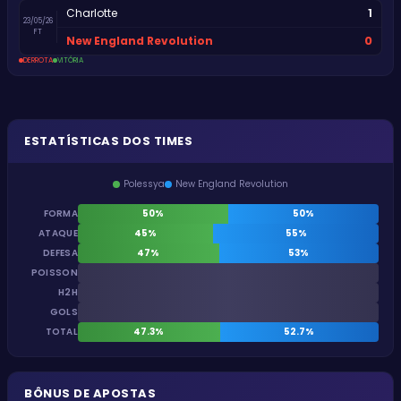
1
Charlotte
23/05/26
FT
0
New England Revolution
DERROTA
VITÓRIA
ESTATÍSTICAS DOS TIMES
Polessya
New England Revolution
FORMA
50%
50%
ATAQUE
45%
55%
DEFESA
47%
53%
POISSON
H2H
GOLS
TOTAL
47.3%
52.7%
BÔNUS DE APOSTAS