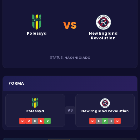
VS
Polessya
New England
Revolution
STATUS
:
NÃO INICIADO
FORMA
VS
Polessya
New England Revolution
D
D
E
D
V
D
E
V
E
D