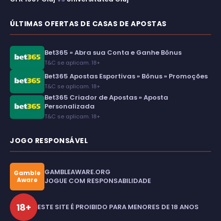
ÚLTIMAS OFERTAS DE CASAS DE APOSTAS
Bet365 » Abra sua Conta e Ganhe Bônus
T&C se aplicam. 18+
Bet365 Apostas Esportivas » Bônus » Promoções
T&C se aplicam. 18+
Bet365 Criador de Apostas » Aposta
Personalizada
T&C se aplicam. 18+
JOGO RESPONSÁVEL
GAMBLEAWARE.ORG
Gamble
Aware
JOGUE COM RESPONSABILIDADE
18+
ESTE SITE É PROIBIDO PARA MENORES DE 18 ANOS