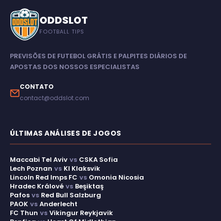
ODDSLOT
FOOTBALL TIPS
PREVISÕES DE FUTEBOL GRÁTIS E PALPITES DIÁRIOS DE
APOSTAS DOS NOSSOS ESPECIALISTAS
CONTATO
contact@oddslot.com
ÚLTIMAS ANÁLISES DE JOGOS
Maccabi Tel Aviv
vs
CSKA Sofia
Lech Poznan
vs
KI Klaksvik
Lincoln Red Imps FC
vs
Omonia Nicosia
Hradec Králové
vs
Beşiktaş
Pafos
vs
Red Bull Salzburg
PAOK
vs
Anderlecht
FC Thun
vs
Vikingur Reykjavik