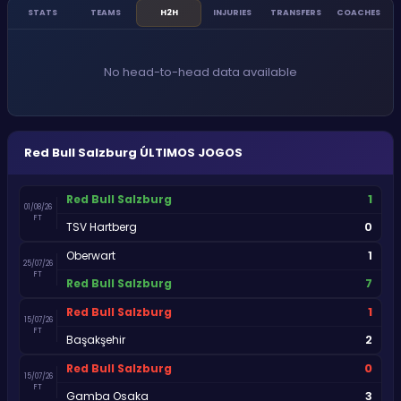
STATS
TEAMS
H2H
INJURIES
TRANSFERS
COACHES
No head-to-head data available
Red Bull Salzburg
ÚLTIMOS JOGOS
1
Red Bull Salzburg
01/08/26
FT
0
TSV Hartberg
1
Oberwart
25/07/26
FT
7
Red Bull Salzburg
1
Red Bull Salzburg
15/07/26
FT
2
Başakşehir
0
Red Bull Salzburg
15/07/26
FT
3
Gamba Osaka