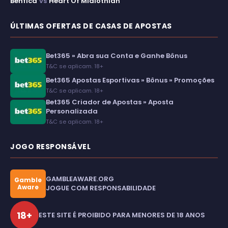
Benfica
vs
Heart Of Midlothian
ÚLTIMAS OFERTAS DE CASAS DE APOSTAS
Bet365 » Abra sua Conta e Ganhe Bônus
T&C se aplicam. 18+
Bet365 Apostas Esportivas » Bônus » Promoções
T&C se aplicam. 18+
Bet365 Criador de Apostas » Aposta
Personalizada
T&C se aplicam. 18+
JOGO RESPONSÁVEL
GAMBLEAWARE.ORG
Gamble
Aware
JOGUE COM RESPONSABILIDADE
18+
ESTE SITE É PROIBIDO PARA MENORES DE 18 ANOS