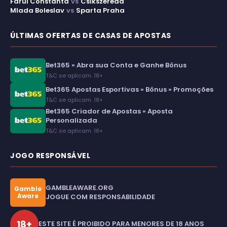
Farul Constanta
vs
Csikszereda
Mlada Boleslav
vs
Sparta Praha
ÚLTIMAS OFERTAS DE CASAS DE APOSTAS
Bet365 » Abra sua Conta e Ganhe Bônus
T&C se aplicam. 18+
Bet365 Apostas Esportivas » Bônus » Promoções
T&C se aplicam. 18+
Bet365 Criador de Apostas » Aposta
Personalizada
T&C se aplicam. 18+
JOGO RESPONSÁVEL
GAMBLEAWARE.ORG
Gamble
Aware
JOGUE COM RESPONSABILIDADE
18+
ESTE SITE É PROIBIDO PARA MENORES DE 18 ANOS