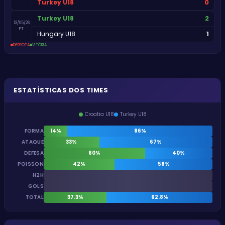
0
Turkey U18
2
Turkey U18
13/05/26
FT
1
Hungary U18
DERROTA
VITÓRIA
ESTATÍSTICAS DOS TIMES
Croatia U18
Turkey U18
FORMA
14%
86%
ATAQUE
33%
67%
DEFESA
60%
40%
POISSON
42%
58%
H2H
GOLS
TOTAL
37.3%
62.8%