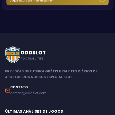
Clique aqui para mais detalhes
ODDSLOT
FOOTBALL TIPS
PREVISÕES DE FUTEBOL GRÁTIS E PALPITES DIÁRIOS DE
APOSTAS DOS NOSSOS ESPECIALISTAS
CONTATO
contact@oddslot.com
ÚLTIMAS ANÁLISES DE JOGOS