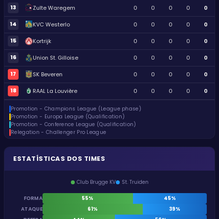
13
Zulte Waregem
0
0
0
0
0
14
KVC Westerlo
0
0
0
0
0
15
Kortrijk
0
0
0
0
0
16
Union St. Gilloise
0
0
0
0
0
17
SK Beveren
0
0
0
0
0
18
RAAL La Louvière
0
0
0
0
0
Promotion - Champions League (League phase)
Promotion - Europa League (Qualification)
Promotion - Conference League (Qualification)
Relegation - Challenger Pro League
ESTATÍSTICAS DOS TIMES
Club Brugge KV
St. Truiden
FORMA
55%
45%
ATAQUE
61%
39%