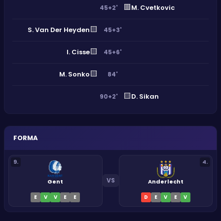
🟥
M. Cvetkovic
45+2'
🟨
S. Van Der Heyden
45+3'
🟨
I. Cisse
45+6'
🟨
M. Sonko
84'
🟨
D. Sikan
90+2'
FORMA
9
.
4
.
VS
Gent
Anderlecht
E
V
V
E
E
D
E
V
E
V