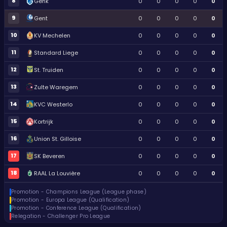
8
Genk
0
0
0
0
0
9
Gent
0
0
0
0
0
10
KV Mechelen
0
0
0
0
0
11
Standard Liege
0
0
0
0
0
12
St. Truiden
0
0
0
0
0
13
Zulte Waregem
0
0
0
0
0
14
KVC Westerlo
0
0
0
0
0
15
Kortrijk
0
0
0
0
0
16
Union St. Gilloise
0
0
0
0
0
17
SK Beveren
0
0
0
0
0
18
RAAL La Louvière
0
0
0
0
0
Promotion - Champions League (League phase)
Promotion - Europa League (Qualification)
Promotion - Conference League (Qualification)
Relegation - Challenger Pro League