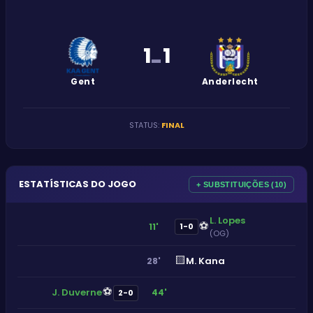
1
1
-
Gent
Anderlecht
STATUS
:
FINAL
ESTATÍSTICAS DO JOGO
+ SUBSTITUIÇÕES (10)
L. Lopes
⚽
11'
1-0
(OG)
🟨
M. Kana
28'
⚽
J. Duverne
44'
2-0