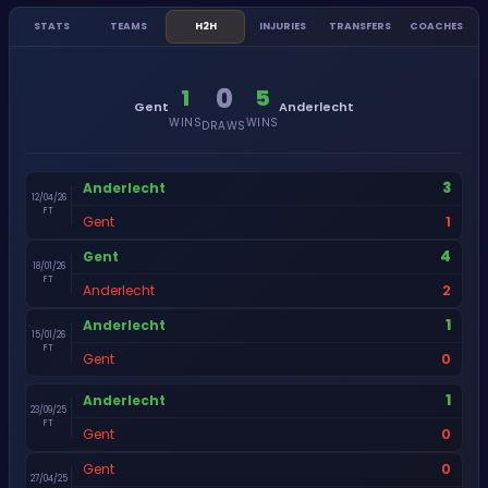
STATS
TEAMS
H2H
INJURIES
TRANSFERS
COACHES
0
1
5
Gent
Anderlecht
WINS
WINS
DRAWS
3
Anderlecht
12/04/26
FT
1
Gent
4
Gent
18/01/26
FT
2
Anderlecht
1
Anderlecht
15/01/26
FT
0
Gent
1
Anderlecht
23/09/25
FT
0
Gent
0
Gent
27/04/25