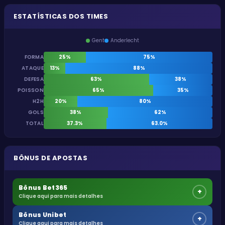
ESTATÍSTICAS DOS TIMES
Gent
Anderlecht
FORMA
25%
75%
ATAQUE
13%
88%
DEFESA
63%
38%
POISSON
65%
35%
H2H
20%
80%
GOLS
38%
62%
TOTAL
37.3%
63.0%
BÔNUS DE APOSTAS
Bônus Bet365
+
Clique aqui para mais detalhes
Bônus Unibet
+
Clique aqui para mais detalhes