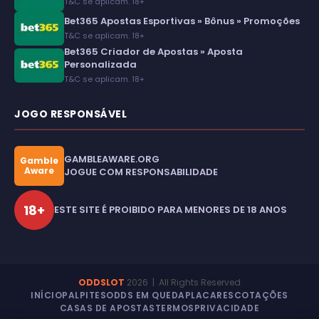
T&C se aplicam. 18+
Bet365 Apostas Esportivas » Bônus » Promoções
T&C se aplicam. 18+
Bet365 Criador de Apostas » Aposta
Personalizada
T&C se aplicam. 18+
JOGO RESPONSÁVEL
GAMBLEAWARE.ORG
Gamble
Aware
JOGUE COM RESPONSABILIDADE
18+
ESTE SITE É PROIBIDO PARA MENORES DE 18 ANOS
ODDSLOT
2026
| All Rights Reserved
INÍCIO
PALPITES
ODDS EM QUEDA
PLACARES
COTAÇÕES
CASAS DE APOSTAS
TERMOS
PRIVACIDADE