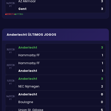
3
AZ Alkmaar
04/07/26
FT
3
Gent
DERROTA
VITÓRIA
Anderlecht
ÚLTIMOS JOGOS
3
Anderlecht
30/07/26
FT
1
Hammarby FF
1
Hammarby FF
23/07/26
FT
1
Anderlecht
3
Anderlecht
11/07/26
FT
2
NEC Nijmegen
0
Anderlecht
04/07/26
FT
0
Boulogne
5
Union St. Gilloise