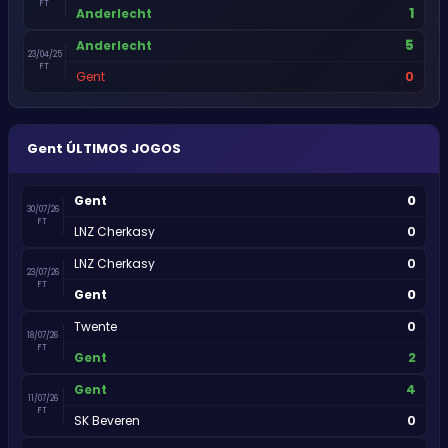
FT
1
Anderlecht
5
Anderlecht
23/04/25
FT
0
Gent
Gent
ÚLTIMOS JOGOS
0
Gent
30/07/26
FT
0
LNZ Cherkasy
0
LNZ Cherkasy
23/07/26
FT
0
Gent
0
Twente
18/07/26
FT
2
Gent
4
Gent
11/07/26
FT
0
SK Beveren