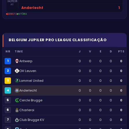
24/05/26
FT
1
Anderlecht
DERROTA
VITÓRIA
BELGIUM
JUPILER PRO LEAGUE
CLASSIFICAÇÃO
NR
TIME
J
V
E
D
PTS
1
Antwerp
0
0
0
0
0
2
OH Leuven
0
0
0
0
0
3
Lommel United
0
0
0
0
0
4
Anderlecht
0
0
0
0
0
5
Cercle Brugge
0
0
0
0
0
6
Charleroi
0
0
0
0
0
7
Club Brugge KV
0
0
0
0
0