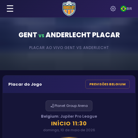
☰
BR
GENT
ANDERLECHT
PLACAR
VS
PLACAR AO VIVO
GENT
VS
ANDERLECHT
Placar do Jogo
PREVISÕES BELGIUM
🏏
Planet Group Arena
Belgium
:
Jupiler Pro League
INÍCIO
11:30
domingo, 10 de maio de 2026