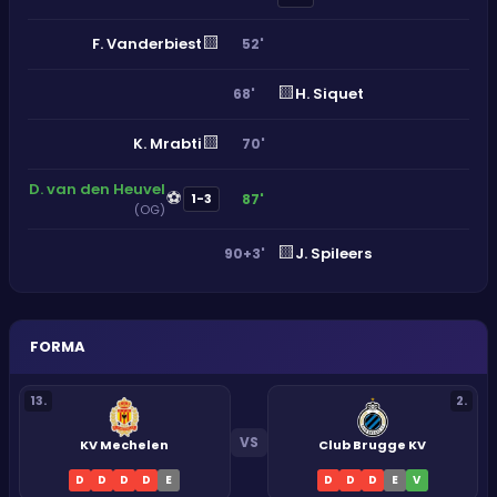
🟨
F. Vanderbiest
52'
🟨
H. Siquet
68'
🟨
K. Mrabti
70'
D. van den Heuvel
⚽
87'
1-3
(OG)
🟨
J. Spileers
90+3'
FORMA
13
.
2
.
VS
KV Mechelen
Club Brugge KV
D
D
D
D
E
D
D
D
E
V