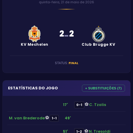
quinta-feira, 21 de maio de 2026
2
2
-
KV Mechelen
Club Brugge KV
STATUS
:
FINAL
ESTATÍSTICAS DO JOGO
+ SUBSTITUIÇÕES (7)
⚽
C. Tzolis
17'
0-1
⚽
M. van Brederode
49'
1-1
⚽
N. Tresoldi
51'
1-2