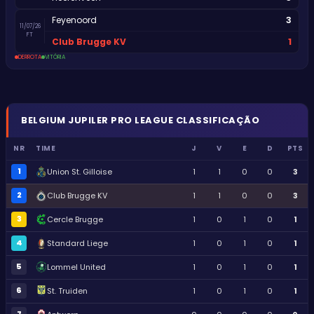
3
Feyenoord
11/07/26
FT
1
Club Brugge KV
DERROTA
VITÓRIA
BELGIUM
JUPILER PRO LEAGUE
CLASSIFICAÇÃO
NR
TIME
J
V
E
D
PTS
1
Union St. Gilloise
1
1
0
0
3
2
Club Brugge KV
1
1
0
0
3
3
Cercle Brugge
1
0
1
0
1
4
Standard Liege
1
0
1
0
1
5
Lommel United
1
0
1
0
1
6
St. Truiden
1
0
1
0
1