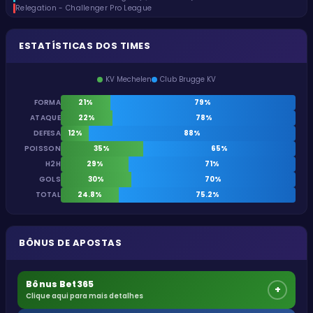
Relegation - Challenger Pro League
ESTATÍSTICAS DOS TIMES
KV Mechelen
Club Brugge KV
FORMA
21%
79%
ATAQUE
22%
78%
DEFESA
12%
88%
POISSON
35%
65%
H2H
29%
71%
GOLS
30%
70%
TOTAL
24.8%
75.2%
BÔNUS DE APOSTAS
Bônus Bet365
+
Clique aqui para mais detalhes