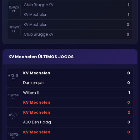
1
Club Brugge KV
26/07/24
FT
1
KV Mechelen
0
KV Mechelen
10/12/23
FT
0
Club Brugge KV
KV Mechelen
ÚLTIMOS JOGOS
0
KV Mechelen
01/08/26
FT
0
Dunkerque
1
Willem II
25/07/26
FT
0
KV Mechelen
2
KV Mechelen
18/07/26
FT
3
ADO Den Haag
0
KV Mechelen
15/07/26
FT