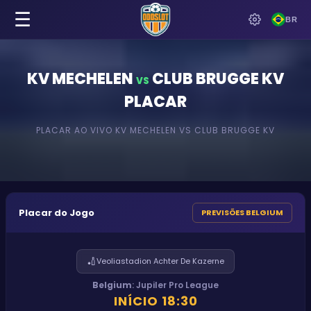
☰
BR
KV MECHELEN
CLUB BRUGGE KV
VS
PLACAR
PLACAR AO VIVO
KV MECHELEN
VS
CLUB BRUGGE KV
Placar do Jogo
PREVISÕES BELGIUM
🏏
Veoliastadion Achter De Kazerne
Belgium
:
Jupiler Pro League
INÍCIO
18:30