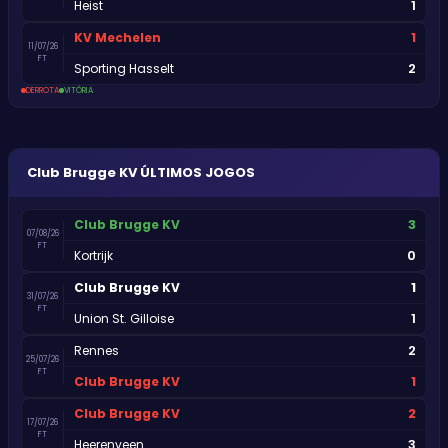
1
Heist
1
KV Mechelen
11/07/26
FT
2
Sporting Hasselt
DERROTA
VITÓRIA
Club Brugge KV
ÚLTIMOS JOGOS
3
Club Brugge KV
07/08/26
FT
0
Kortrijk
1
Club Brugge KV
31/07/26
FT
1
Union St. Gilloise
2
Rennes
25/07/26
FT
1
Club Brugge KV
2
Club Brugge KV
17/07/26
FT
3
Heerenveen