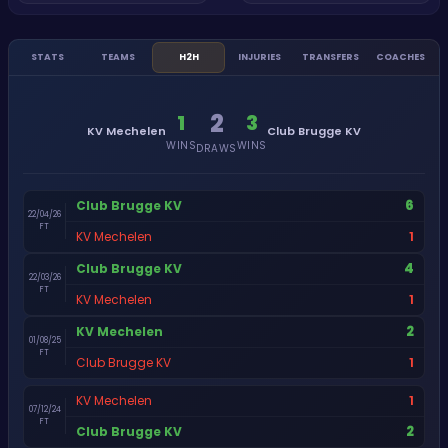
STATS
TEAMS
H2H
INJURIES
TRANSFERS
COACHES
2
1
3
KV Mechelen
Club Brugge KV
WINS
WINS
DRAWS
6
Club Brugge KV
22/04/26
FT
1
KV Mechelen
4
Club Brugge KV
22/03/26
FT
1
KV Mechelen
2
KV Mechelen
01/08/25
FT
1
Club Brugge KV
1
KV Mechelen
07/12/24
FT
2
Club Brugge KV