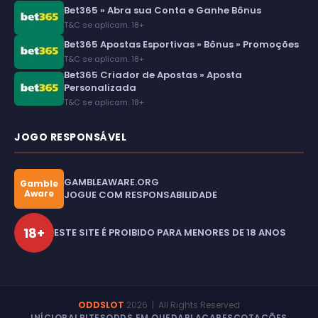
Bet365 » Abra sua Conta e Ganhe Bônus
T&C se aplicam. 18+
Bet365 Apostas Esportivas » Bônus » Promoções
T&C se aplicam. 18+
Bet365 Criador de Apostas » Aposta
Personalizada
T&C se aplicam. 18+
JOGO RESPONSÁVEL
GAMBLEAWARE.ORG
Gamble
Aware
JOGUE COM RESPONSABILIDADE
18+
ESTE SITE É PROIBIDO PARA MENORES DE 18 ANOS
ODDSLOT
2026
| All Rights Reserved
INÍCIO
PALPITES
ODDS EM QUEDA
PLACARES
COTAÇÕES