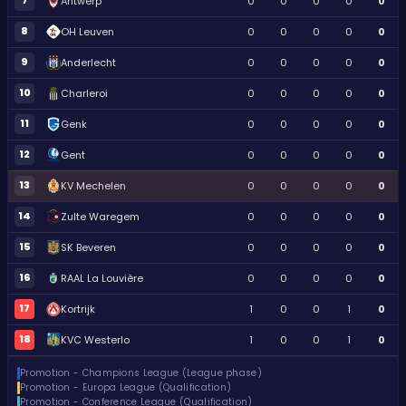
7
Antwerp
0
0
0
0
0
8
OH Leuven
0
0
0
0
0
9
Anderlecht
0
0
0
0
0
10
Charleroi
0
0
0
0
0
11
Genk
0
0
0
0
0
12
Gent
0
0
0
0
0
13
KV Mechelen
0
0
0
0
0
14
Zulte Waregem
0
0
0
0
0
15
SK Beveren
0
0
0
0
0
16
RAAL La Louvière
0
0
0
0
0
17
Kortrijk
1
0
0
1
0
18
KVC Westerlo
1
0
0
1
0
Promotion - Champions League (League phase)
Promotion - Europa League (Qualification)
Promotion - Conference League (Qualification)