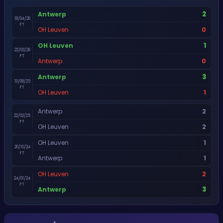
2
Antwerp
18/04/26
FT
0
OH Leuven
1
OH Leuven
22/03/26
FT
0
Antwerp
3
Antwerp
10/08/25
FT
1
OH Leuven
2
Antwerp
22/02/25
FT
2
OH Leuven
1
OH Leuven
20/10/24
FT
1
Antwerp
2
OH Leuven
24/01/24
FT
3
Antwerp