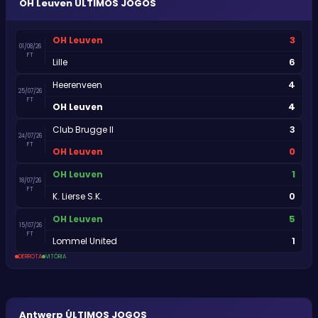
OH Leuven
ÚLTIMOS JOGOS
3
OH Leuven
01/08/26
FT
6
Lille
4
Heerenveen
25/07/26
FT
4
OH Leuven
3
Club Brugge II
24/07/26
FT
0
OH Leuven
1
OH Leuven
18/07/26
FT
0
K. Lierse S.K.
5
OH Leuven
15/07/26
FT
1
Lommel United
DERROTA
VITÓRIA
Antwerp
ÚLTIMOS JOGOS