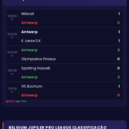
1
Millwall
01/08/26
FT
0
Antwerp
1
Antwerp
25/07/26
FT
1
K. Lierse S.K.
3
Antwerp
24/07/26
FT
0
Olympiakos Piraeus
0
Sporting Hasselt
19/07/26
FT
2
Antwerp
1
VfL Bochum
11/07/26
FT
0
Antwerp
DERROTA
VITÓRIA
BELGIUM
JUPILER PRO LEAGUE
CLASSIFICAÇÃO