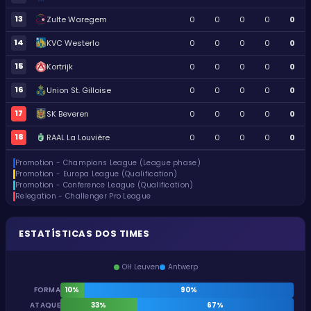
13
Zulte Waregem
0
0
0
0
0
14
KVC Westerlo
0
0
0
0
0
15
Kortrijk
0
0
0
0
0
16
Union St. Gilloise
0
0
0
0
0
17
SK Beveren
0
0
0
0
0
18
RAAL La Louvière
0
0
0
0
0
Promotion - Champions League (League phase)
Promotion - Europa League (Qualification)
Promotion - Conference League (Qualification)
Relegation - Challenger Pro League
ESTATÍSTICAS DOS TIMES
OH Leuven
Antwerp
FORMA
10%
90%
ATAQUE
33%
67%