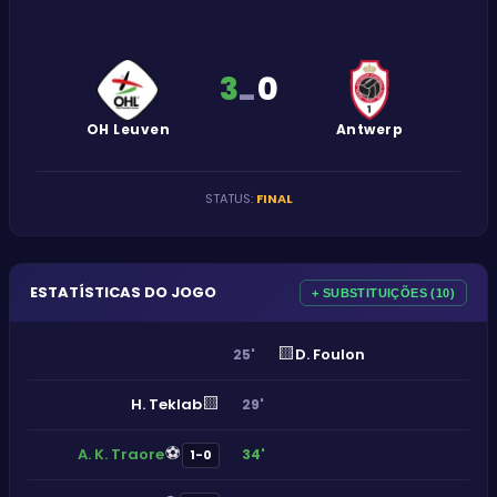
3
0
-
OH Leuven
Antwerp
STATUS
:
FINAL
ESTATÍSTICAS DO JOGO
+ SUBSTITUIÇÕES (10)
🟨
D. Foulon
25'
🟨
H. Teklab
29'
⚽
A. K. Traore
34'
1-0