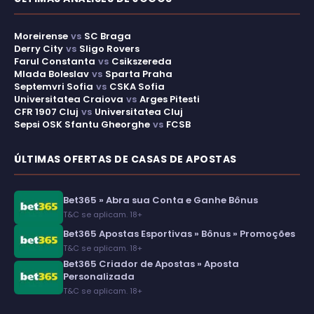
Moreirense
vs
SC Braga
Derry City
vs
Sligo Rovers
Farul Constanta
vs
Csikszereda
Mlada Boleslav
vs
Sparta Praha
Septemvri Sofia
vs
CSKA Sofia
Universitatea Craiova
vs
Arges Pitesti
CFR 1907 Cluj
vs
Universitatea Cluj
Sepsi OSK Sfantu Gheorghe
vs
FCSB
ÚLTIMAS OFERTAS DE CASAS DE APOSTAS
Bet365 » Abra sua Conta e Ganhe Bônus
T&C se aplicam. 18+
Bet365 Apostas Esportivas » Bônus » Promoções
T&C se aplicam. 18+
Bet365 Criador de Apostas » Aposta
Personalizada
T&C se aplicam. 18+