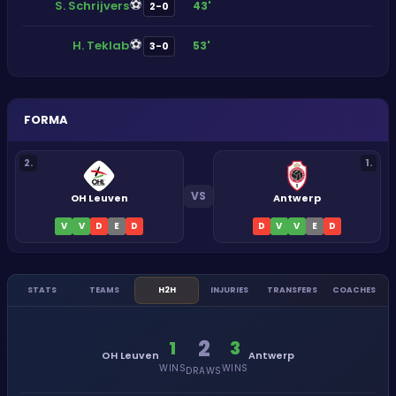
⚽
S. Schrijvers
43'
2-0
⚽
H. Teklab
53'
3-0
FORMA
2
.
1
.
VS
OH Leuven
Antwerp
V
V
D
E
D
D
V
V
E
D
STATS
TEAMS
H2H
INJURIES
TRANSFERS
COACHES
2
1
3
OH Leuven
Antwerp
WINS
WINS
DRAWS