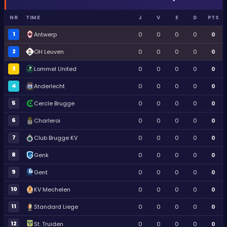
NR
TIME
J
V
E
D
PTS
1
Antwerp
0
0
0
0
0
2
OH Leuven
0
0
0
0
0
3
Lommel United
0
0
0
0
0
4
Anderlecht
0
0
0
0
0
5
Cercle Brugge
0
0
0
0
0
6
Charleroi
0
0
0
0
0
7
Club Brugge KV
0
0
0
0
0
8
Genk
0
0
0
0
0
9
Gent
0
0
0
0
0
10
KV Mechelen
0
0
0
0
0
11
Standard Liege
0
0
0
0
0
12
St. Truiden
0
0
0
0
0