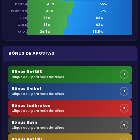
DEFESA
45%
55%
POISSON
43%
57%
H2H
38%
62%
GOLS
38%
62%
TOTAL
34.5%
65.5%
BÔNUS DE APOSTAS
Bônus Bet365
+
Clique aqui para mais detalhes
Bônus Unibet
+
Clique aqui para mais detalhes
Bônus Ladbrokes
+
Clique aqui para mais detalhes
Bônus Bwin
+
Clique aqui para mais detalhes
Bônus Betfair