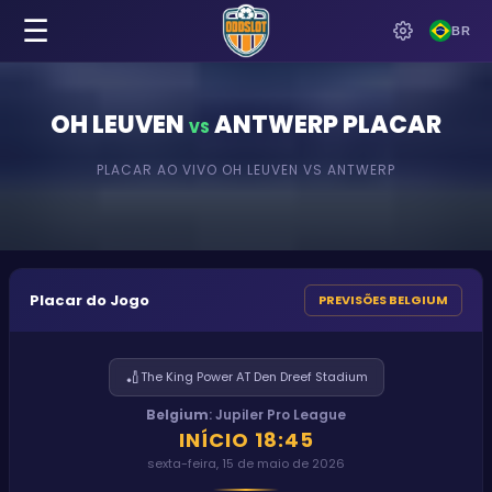
☰
BR
OH LEUVEN
ANTWERP
PLACAR
VS
PLACAR AO VIVO
OH LEUVEN
VS
ANTWERP
Placar do Jogo
PREVISÕES BELGIUM
🏏
The King Power AT Den Dreef Stadium
Belgium
:
Jupiler Pro League
INÍCIO
18:45
sexta-feira, 15 de maio de 2026