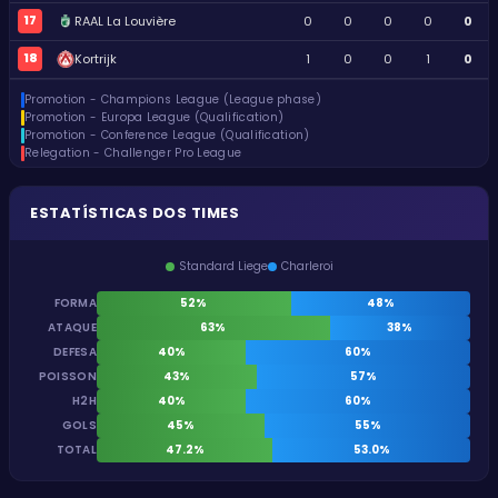
17
RAAL La Louvière
0
0
0
0
0
18
Kortrijk
1
0
0
1
0
Promotion - Champions League (League phase)
Promotion - Europa League (Qualification)
Promotion - Conference League (Qualification)
Relegation - Challenger Pro League
ESTATÍSTICAS DOS TIMES
Standard Liege
Charleroi
FORMA
52%
48%
ATAQUE
63%
38%
DEFESA
40%
60%
POISSON
43%
57%
H2H
40%
60%
GOLS
45%
55%
TOTAL
47.2%
53.0%