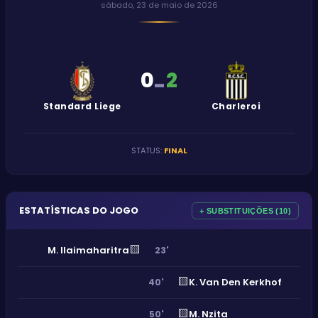
sábado, 23 de maio de 2026
0
2
-
Standard Liege
Charleroi
STATUS
:
FINAL
ESTATÍSTICAS DO JOGO
+ SUBSTITUIÇÕES (10)
🟨
M. Ilaimaharitra
23'
🟨
K. Van Den Kerkhof
40'
🟨
M. Nzita
50'