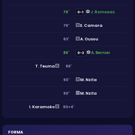
⚽
J. Romsaas
76'
0-1
🟨
E. Camara
76'
🟨
A. Ousou
83'
⚽
A. Bernier
86'
0-2
🟨
T. Teuma
89'
🟨
M. Nzita
90'
🟥
M. Nzita
90'
🟨
I. Karamoko
90+4'
FORMA