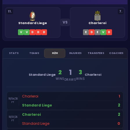
11
.
7
.
VS
Standard Liege
Charleroi
V
V
D
D
D
E
D
E
V
D
STATS
TEAMS
H2H
INJURIES
TRANSFERS
COACHES
1
2
3
Standard Liege
Charleroi
WINS
WINS
DRAWS
1
Charleroi
18/04/26
FT
2
Standard Liege
2
Charleroi
18/01/26
FT
0
Standard Liege