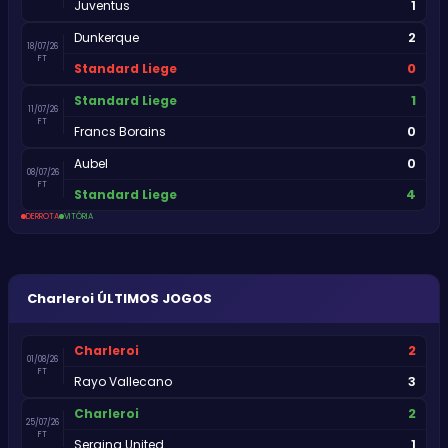
1
Juventus
2
Dunkerque
18/07/26
FT
0
Standard Liege
1
Standard Liege
11/07/26
FT
0
Francs Borains
0
Aubel
08/07/26
FT
4
Standard Liege
DERROTA
VITÓRIA
Charleroi
ÚLTIMOS JOGOS
2
Charleroi
01/08/26
FT
3
Rayo Vallecano
2
Charleroi
25/07/26
FT
1
Seraing United