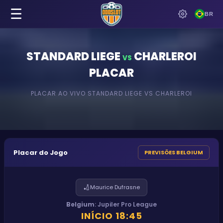
☰
BR
STANDARD LIEGE
CHARLEROI
VS
PLACAR
PLACAR AO VIVO
STANDARD LIEGE
VS
CHARLEROI
Placar do Jogo
PREVISÕES BELGIUM
🏏
Maurice Dufrasne
Belgium
:
Jupiler Pro League
INÍCIO
18:45