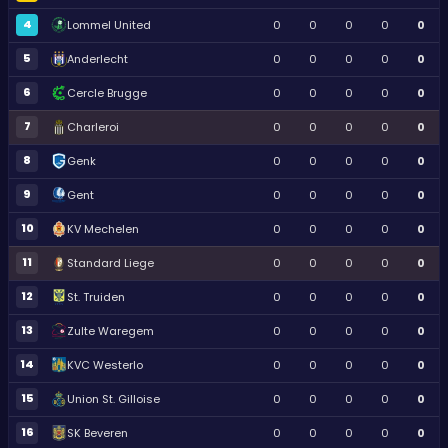
4
Lommel United
0
0
0
0
0
5
Anderlecht
0
0
0
0
0
6
Cercle Brugge
0
0
0
0
0
7
Charleroi
0
0
0
0
0
8
Genk
0
0
0
0
0
9
Gent
0
0
0
0
0
10
KV Mechelen
0
0
0
0
0
11
Standard Liege
0
0
0
0
0
12
St. Truiden
0
0
0
0
0
13
Zulte Waregem
0
0
0
0
0
14
KVC Westerlo
0
0
0
0
0
15
Union St. Gilloise
0
0
0
0
0
16
SK Beveren
0
0
0
0
0