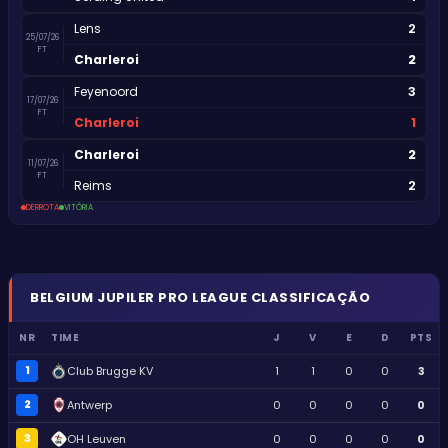
2
Lens
25/07/26
FT
2
Charleroi
3
Feyenoord
17/07/26
FT
1
Charleroi
2
Charleroi
11/07/26
FT
2
Reims
DERROTA
VITÓRIA
BELGIUM
JUPILER PRO LEAGUE
CLASSIFICAÇÃO
NR
TIME
J
V
E
D
PTS
1
Club Brugge KV
1
1
0
0
3
2
Antwerp
0
0
0
0
0
3
OH Leuven
0
0
0
0
0